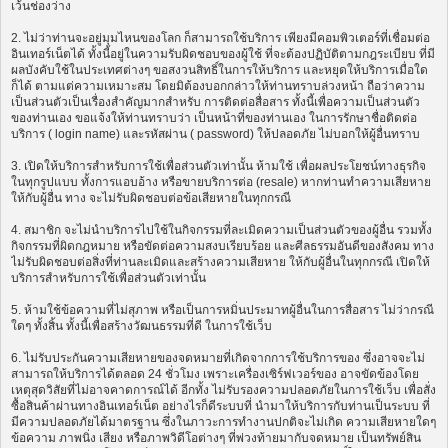
เว้นช่องว่าง
2. ไม่ว่าท่านจะอยู่มุมไหนของโลก ก็สามารถใช้บริการ เพียงมีคอมพิวเตอร์ที่เชื่อมต่อ
อินเทอร์เน็ตได้ ทั้งนี้อยู่ในความรับผิดชอบของผู้ใช้ ที่จะต้องปฏิบัติตามกฎระเบียบ ที่มี
ผลบังคับใช้ในประเทศต่างๆ ขอสงวนสิทธิ์ในการให้บริการ และหยุดให้บริการเมื่อใด
ก็ได้ ตามแต่ความเหมาะสม โดยมิต้องบอกกล่าวให้ท่านทราบล่วงหน้า ถือว่าความ
เป็นส่วนตัวเป็นเรื่องสำคัญมากสำหรับ การติดต่อสื่อสาร ทั้งนี้เพื่อความเป็นส่วนตัว
ของท่านเอง ขอแจ้งให้ท่านทราบว่า เป็นหน้าที่ของท่านเอง ในการรักษาชื่อติดต่อ
บริการ ( login name) และรหัสผ่าน ( password) ให้ปลอดภัย ไม่บอกให้ผู้อื่นทราบ
3. เปิดให้บริการสำหรับการใช้เพื่อส่วนตัวเท่านั้น ห้ามใช้ เพื่อผลประโยชน์ทางธุรกิจ
ในทุกรูปแบบ ทั้งการแอบอ้าง หรือขายบริการต่อ (resale) หากท่านทำความเสียหาย
ให้กับผู้อื่น ทาง จะไม่รับผิดชอบต่อข้อเสียหายในทุกกรณี
4. สมาชิก จะไม่นำบริการไปใช้ในกิจกรรมที่ละเมิดความเป็นส่วนตัวของผู้อื่น รวมทั้ง
กิจกรรมที่ผิดกฎหมาย หรือขัดต่อความสงบเรียบร้อย และศีลธรรมอันดีของสังคม ทาง
ไม่รับผิดชอบต่อสิ่งที่ท่านละเมิดและสร้างความเสียหาย ให้กับผู้อื่นในทุกกรณี เปิดให้
บริการสำหรับการใช้เพื่อส่วนตัวเท่านั้น
5. ห้ามใช้ข้อความที่ไม่สุภาพ หรือเป็นการหมิ่นประมาทผู้อื่นในการสื่อสาร ไม่ว่ากรณี
ใดๆ ทั้งสิ้น ทั้งนี้เพื่อสร้างวัฒนธรรมที่ดี ในการใช้เว็บ
6. ไม่รับประกันความเสียหายของจดหมายที่เกิดจากการใช้บริการของ ซึ่งอาจจะไม่
สามารถให้บริการได้ตลอด 24 ชั่วโมง เพราะเครื่องเซิร์ฟเวอร์ของ อาจขัดข้องโดย
เหตุสุดวิสัยที่ไม่อาจคาดการณ์ได้ อีกทั้ง ไม่รับรองความปลอดภัยในการใช้เว็บ เพื่อสั่ง
ซื้อสินค้าผ่านทางอินเทอร์เน็ต อย่างไรก็ดีระบบที่ นำมาให้บริการกับท่านเป็นระบบ ที่
มีความปลอดภัยได้มาตรฐาน ซึ่งในภาวะการทำงานปกติจะไม่เกิด ความเสียหายใดๆ
ข้อความ ภาพนิ่ง เสียง หรือภาพวิดีโอต่างๆ ที่พ่วงท้ายมากับจดหมาย เป็นทรัพย์สิน