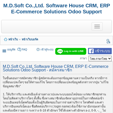
M.D.Soft Co.,Ltd. Software House CRM, ERP
E-Commerce Solutions Odoo Support
T
o
g
g
หน้าเว็บ
หน้าเว็บบอร์ด
l
นห
e
า
n
เมนูลัด
FAQ
เข้าสู่ระบบ
เข้าระบบ
Log in with LINE
a
v
ภาษา:
i
g
M.D.Soft Co.,Ltd. Software House CRM, ERP E-Commerce
a
Solutions Odoo Support - สมัครสมาชิก
t
i
ในขั้นตอนการสมัครสมาชิก ผู้สมัครจะต้องกรอกข้อมูลตามความเป็นจริง หากมีการ
o
เปลี่ยนแปลงใดๆ ขอให้ท่านแก้ไข โดยการเปลี่ยนแปลงข้อมูลดังกล่าวจากปุ่ม "แก้ไข
n
ข้อมูลสมาชิก"
1. ให้บริการรับ และส่งอีเมล์ ผ่านทางเวปและระบบออนไลน์ของ แก่สมาชิกทุกท่าน
โดยไม่คิดค่าบริการใดๆ ทั้งสิ้น ซึ่งทางสมาชิกต้องจัดหาอุปกรณ์ในการติดต่อเข้า
ระบบอินเทอร์เน็ตพร้อมทั้งเป็นผู้รับผิดชอบในการจ่ายค่าบริการ โทรศัพท์ และค่า
บริการอินเทอร์เน็ตเอง ชื่อติดต่อบริการ ( login name) ต้องใช้ภาษาอังกฤษเท่านั้น
และต้องมีความยาว ระหว่าง 6-18 ตัวอักษร ใช้ได้เฉพาะตัวอักษร a-z, 0-9, -, _ ไม่