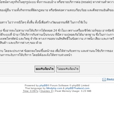
ลประโยชน์ทางธุรกิจในทุกรูปแบบ ทั้งการแอบอ้าง หรือขายบริการต่อ (resale) หากท่านทำความ
องผู้อื่น รวมทั้งกิจกรรมที่ผิดกฎหมาย หรือขัดต่อความสงบเรียบร้อย และศีลธรรมอันดีของ
าร ไม่ว่ากรณีใดๆ ทั้งสิ้น ทั้งนี้เพื่อสร้างวัฒนธรรมที่ดี ในการใช้เว็บ
ึ่งอาจจะไม่สามารถให้บริการได้ตลอด 24 ชั่วโมง เพราะเครื่องเซิร์ฟเวอร์ของ อาจขัดข้อง
างไรก็ดีระบบที่ นำมาให้บริการกับท่านเป็นระบบ ที่มีความปลอดภัยได้มาตรฐาน ซึ่งในภาวะ
รุงเทพโทรทัศน์ และวิทยุ จำกัด ทางเราขอสงวนลิขสิทธิ์ในข้อความ ภาพนิ่ง เสียง และภาพ
่อสินค้า และบริการต่างๆ ของ ด้วย
บ โดยจะประกาศ ข้อตกลงใหม่ขึ้นหน้าจอ เพื่อให้ท่านรับทราบ และท่านจะใช้บริการของ ต
ในการระงับการให้บริการ โดยมิต้องแจ้งให้ทราบล่วงหน้า
ติดต่
Powered by
phpBB
® Forum Software © phpBB Limited
Thai language by
Mindphp.com
&
phpBBThailand.com
Time: 0.097s
|
Queries: 9
| Peak Memory Usage: 3.23 MiB