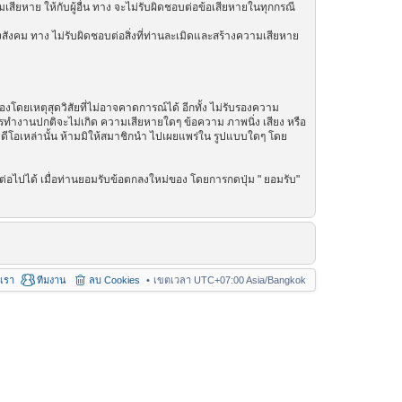
เสียหาย ให้กับผู้อื่น ทาง จะไม่รับผิดชอบต่อข้อเสียหายในทุกกรณี
สังคม ทาง ไม่รับผิดชอบต่อสิ่งที่ท่านละเมิดและสร้างความเสียหาย
โดยเหตุสุดวิสัยที่ไม่อาจคาดการณ์ได้ อีกทั้ง ไม่รับรองความ
การทำงานปกติจะไม่เกิด ความเสียหายใดๆ ข้อความ ภาพนิ่ง เสียง หรือ
วิดีโอเหล่านั้น ห้ามมิให้สมาชิกนำ ไปเผยแพร่ใน รูปแบบใดๆ โดย
่อไปได้ เมื่อท่านยอมรับข้อตกลงใหม่ของ โดยการกดปุ่ม " ยอมรับ"
อเรา
ทีมงาน
ลบ Cookies
เขตเวลา UTC+07:00 Asia/Bangkok