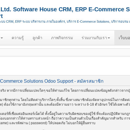
.,Ltd. Software House CRM, ERP E-Commerce S
t
ระบบ CRM, ERP ระบบ บริหารงาน ภายในองค์กร, บริการ E-Commerce Solutions, บริการอบรม
ความรู้
ลูกค้า
ภาพกิจกรรม
ร่วมงานกับเรา
เว็บบอ
-Commerce Solutions Odoo Support - สมัครสมาชิก
ริง หากมีการเปลี่ยนแปลงใดๆ ขอให้ท่านแก้ไข โดยการเปลี่ยนแปลงข้อมูลดังกล่าวจากปุ่
ชิกทุกท่าน โดยไม่คิดค่าบริการใดๆ ทั้งสิ้น ซึ่งทางสมาชิกต้องจัดหาอุปกรณ์ในการติดต่อ
me) ต้องใช้ภาษาอังกฤษเท่านั้น และต้องมีความยาว ระหว่าง 6-18 ตัวอักษร ใช้ได้เฉพาะตัวอัก
อร์ที่เชื่อมต่ออินเทอร์เน็ตได้ ทั้งนี้อยู่ในความรับผิดชอบของผู้ใช้ ที่จะต้องปฏิบัติตาม
งบอกกล่าวให้ท่านทราบล่วงหน้า ถือว่าความเป็นส่วนตัวเป็นเรื่องสำคัญมากสำหรับ การติด
 name) และรหัสผ่าน ( password) ให้ปลอดภัย ไม่บอกให้ผู้อื่นทราบ