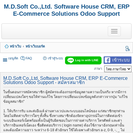
M.D.Soft Co.,Ltd. Software House CRM, ERP
E-Commerce Solutions Odoo Support
T
o
g
g
หน้าเว็บ
หน้าเว็บบอร์ด
l
นห
e
า
n
เมนูลัด
FAQ
เข้าสู่ระบบ
เข้าระบบ
Log in with LINE
a
v
ภาษา:
i
g
M.D.Soft Co.,Ltd. Software House CRM, ERP E-Commerce
a
Solutions Odoo Support - สมัครสมาชิก
t
i
ในขั้นตอนการสมัครสมาชิก ผู้สมัครจะต้องกรอกข้อมูลตามความเป็นจริง หากมีการ
o
เปลี่ยนแปลงใดๆ ขอให้ท่านแก้ไข โดยการเปลี่ยนแปลงข้อมูลดังกล่าวจากปุ่ม "แก้ไข
n
ข้อมูลสมาชิก"
1. ให้บริการรับ และส่งอีเมล์ ผ่านทางเวปและระบบออนไลน์ของ แก่สมาชิกทุกท่าน
โดยไม่คิดค่าบริการใดๆ ทั้งสิ้น ซึ่งทางสมาชิกต้องจัดหาอุปกรณ์ในการติดต่อเข้า
ระบบอินเทอร์เน็ตพร้อมทั้งเป็นผู้รับผิดชอบในการจ่ายค่าบริการ โทรศัพท์ และค่า
บริการอินเทอร์เน็ตเอง ชื่อติดต่อบริการ ( login name) ต้องใช้ภาษาอังกฤษเท่านั้น
และต้องมีความยาว ระหว่าง 6-18 ตัวอักษร ใช้ได้เฉพาะตัวอักษร a-z, 0-9, -, _ ไม่