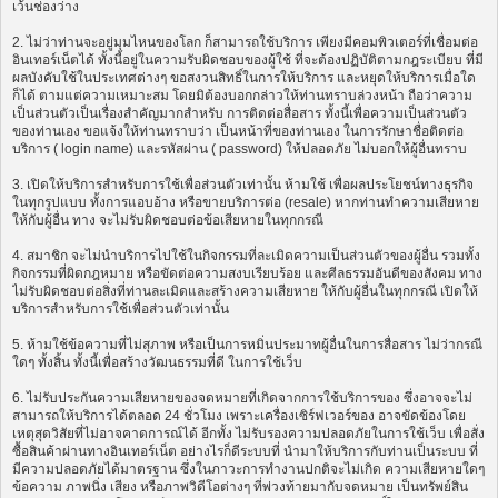
เว้นช่องว่าง
2. ไม่ว่าท่านจะอยู่มุมไหนของโลก ก็สามารถใช้บริการ เพียงมีคอมพิวเตอร์ที่เชื่อมต่อ
อินเทอร์เน็ตได้ ทั้งนี้อยู่ในความรับผิดชอบของผู้ใช้ ที่จะต้องปฏิบัติตามกฎระเบียบ ที่มี
ผลบังคับใช้ในประเทศต่างๆ ขอสงวนสิทธิ์ในการให้บริการ และหยุดให้บริการเมื่อใด
ก็ได้ ตามแต่ความเหมาะสม โดยมิต้องบอกกล่าวให้ท่านทราบล่วงหน้า ถือว่าความ
เป็นส่วนตัวเป็นเรื่องสำคัญมากสำหรับ การติดต่อสื่อสาร ทั้งนี้เพื่อความเป็นส่วนตัว
ของท่านเอง ขอแจ้งให้ท่านทราบว่า เป็นหน้าที่ของท่านเอง ในการรักษาชื่อติดต่อ
บริการ ( login name) และรหัสผ่าน ( password) ให้ปลอดภัย ไม่บอกให้ผู้อื่นทราบ
3. เปิดให้บริการสำหรับการใช้เพื่อส่วนตัวเท่านั้น ห้ามใช้ เพื่อผลประโยชน์ทางธุรกิจ
ในทุกรูปแบบ ทั้งการแอบอ้าง หรือขายบริการต่อ (resale) หากท่านทำความเสียหาย
ให้กับผู้อื่น ทาง จะไม่รับผิดชอบต่อข้อเสียหายในทุกกรณี
4. สมาชิก จะไม่นำบริการไปใช้ในกิจกรรมที่ละเมิดความเป็นส่วนตัวของผู้อื่น รวมทั้ง
กิจกรรมที่ผิดกฎหมาย หรือขัดต่อความสงบเรียบร้อย และศีลธรรมอันดีของสังคม ทาง
ไม่รับผิดชอบต่อสิ่งที่ท่านละเมิดและสร้างความเสียหาย ให้กับผู้อื่นในทุกกรณี เปิดให้
บริการสำหรับการใช้เพื่อส่วนตัวเท่านั้น
5. ห้ามใช้ข้อความที่ไม่สุภาพ หรือเป็นการหมิ่นประมาทผู้อื่นในการสื่อสาร ไม่ว่ากรณี
ใดๆ ทั้งสิ้น ทั้งนี้เพื่อสร้างวัฒนธรรมที่ดี ในการใช้เว็บ
6. ไม่รับประกันความเสียหายของจดหมายที่เกิดจากการใช้บริการของ ซึ่งอาจจะไม่
สามารถให้บริการได้ตลอด 24 ชั่วโมง เพราะเครื่องเซิร์ฟเวอร์ของ อาจขัดข้องโดย
เหตุสุดวิสัยที่ไม่อาจคาดการณ์ได้ อีกทั้ง ไม่รับรองความปลอดภัยในการใช้เว็บ เพื่อสั่ง
ซื้อสินค้าผ่านทางอินเทอร์เน็ต อย่างไรก็ดีระบบที่ นำมาให้บริการกับท่านเป็นระบบ ที่
มีความปลอดภัยได้มาตรฐาน ซึ่งในภาวะการทำงานปกติจะไม่เกิด ความเสียหายใดๆ
ข้อความ ภาพนิ่ง เสียง หรือภาพวิดีโอต่างๆ ที่พ่วงท้ายมากับจดหมาย เป็นทรัพย์สิน