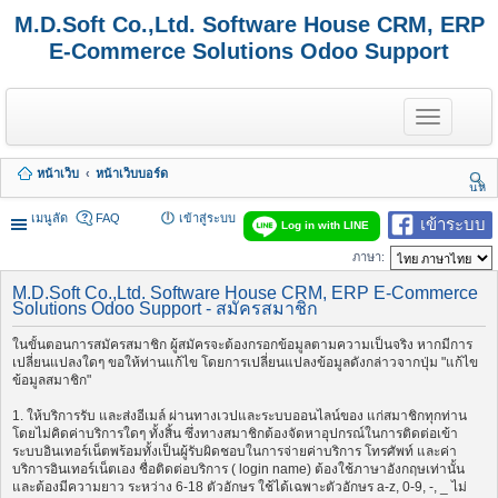
M.D.Soft Co.,Ltd. Software House CRM, ERP
E-Commerce Solutions Odoo Support
T
o
g
g
หน้าเว็บ
หน้าเว็บบอร์ด
l
นห
e
า
n
เมนูลัด
FAQ
เข้าสู่ระบบ
เข้าระบบ
Log in with LINE
a
v
ภาษา:
i
g
M.D.Soft Co.,Ltd. Software House CRM, ERP E-Commerce
a
Solutions Odoo Support - สมัครสมาชิก
t
i
ในขั้นตอนการสมัครสมาชิก ผู้สมัครจะต้องกรอกข้อมูลตามความเป็นจริง หากมีการ
o
เปลี่ยนแปลงใดๆ ขอให้ท่านแก้ไข โดยการเปลี่ยนแปลงข้อมูลดังกล่าวจากปุ่ม "แก้ไข
n
ข้อมูลสมาชิก"
1. ให้บริการรับ และส่งอีเมล์ ผ่านทางเวปและระบบออนไลน์ของ แก่สมาชิกทุกท่าน
โดยไม่คิดค่าบริการใดๆ ทั้งสิ้น ซึ่งทางสมาชิกต้องจัดหาอุปกรณ์ในการติดต่อเข้า
ระบบอินเทอร์เน็ตพร้อมทั้งเป็นผู้รับผิดชอบในการจ่ายค่าบริการ โทรศัพท์ และค่า
บริการอินเทอร์เน็ตเอง ชื่อติดต่อบริการ ( login name) ต้องใช้ภาษาอังกฤษเท่านั้น
และต้องมีความยาว ระหว่าง 6-18 ตัวอักษร ใช้ได้เฉพาะตัวอักษร a-z, 0-9, -, _ ไม่