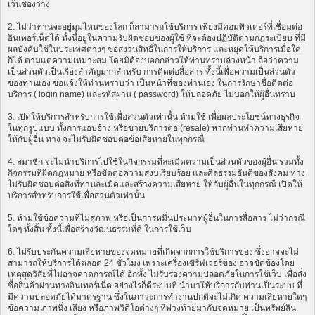
เว้นช่องว่าง
2. ไม่ว่าท่านจะอยู่มุมไหนของโลก ก็สามารถใช้บริการ เพียงมีคอมพิวเตอร์ที่เชื่อมต่อ
อินเทอร์เน็ตได้ ทั้งนี้อยู่ในความรับผิดชอบของผู้ใช้ ที่จะต้องปฏิบัติตามกฎระเบียบ ที่มี
ผลบังคับใช้ในประเทศต่างๆ ขอสงวนสิทธิ์ในการให้บริการ และหยุดให้บริการเมื่อใด
ก็ได้ ตามแต่ความเหมาะสม โดยมิต้องบอกกล่าวให้ท่านทราบล่วงหน้า ถือว่าความ
เป็นส่วนตัวเป็นเรื่องสำคัญมากสำหรับ การติดต่อสื่อสาร ทั้งนี้เพื่อความเป็นส่วนตัว
ของท่านเอง ขอแจ้งให้ท่านทราบว่า เป็นหน้าที่ของท่านเอง ในการรักษาชื่อติดต่อ
บริการ ( login name) และรหัสผ่าน ( password) ให้ปลอดภัย ไม่บอกให้ผู้อื่นทราบ
3. เปิดให้บริการสำหรับการใช้เพื่อส่วนตัวเท่านั้น ห้ามใช้ เพื่อผลประโยชน์ทางธุรกิจ
ในทุกรูปแบบ ทั้งการแอบอ้าง หรือขายบริการต่อ (resale) หากท่านทำความเสียหาย
ให้กับผู้อื่น ทาง จะไม่รับผิดชอบต่อข้อเสียหายในทุกกรณี
4. สมาชิก จะไม่นำบริการไปใช้ในกิจกรรมที่ละเมิดความเป็นส่วนตัวของผู้อื่น รวมทั้ง
กิจกรรมที่ผิดกฎหมาย หรือขัดต่อความสงบเรียบร้อย และศีลธรรมอันดีของสังคม ทาง
ไม่รับผิดชอบต่อสิ่งที่ท่านละเมิดและสร้างความเสียหาย ให้กับผู้อื่นในทุกกรณี เปิดให้
บริการสำหรับการใช้เพื่อส่วนตัวเท่านั้น
5. ห้ามใช้ข้อความที่ไม่สุภาพ หรือเป็นการหมิ่นประมาทผู้อื่นในการสื่อสาร ไม่ว่ากรณี
ใดๆ ทั้งสิ้น ทั้งนี้เพื่อสร้างวัฒนธรรมที่ดี ในการใช้เว็บ
6. ไม่รับประกันความเสียหายของจดหมายที่เกิดจากการใช้บริการของ ซึ่งอาจจะไม่
สามารถให้บริการได้ตลอด 24 ชั่วโมง เพราะเครื่องเซิร์ฟเวอร์ของ อาจขัดข้องโดย
เหตุสุดวิสัยที่ไม่อาจคาดการณ์ได้ อีกทั้ง ไม่รับรองความปลอดภัยในการใช้เว็บ เพื่อสั่ง
ซื้อสินค้าผ่านทางอินเทอร์เน็ต อย่างไรก็ดีระบบที่ นำมาให้บริการกับท่านเป็นระบบ ที่
มีความปลอดภัยได้มาตรฐาน ซึ่งในภาวะการทำงานปกติจะไม่เกิด ความเสียหายใดๆ
ข้อความ ภาพนิ่ง เสียง หรือภาพวิดีโอต่างๆ ที่พ่วงท้ายมากับจดหมาย เป็นทรัพย์สิน