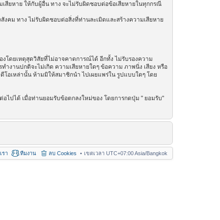
เสียหาย ให้กับผู้อื่น ทาง จะไม่รับผิดชอบต่อข้อเสียหายในทุกกรณี
สังคม ทาง ไม่รับผิดชอบต่อสิ่งที่ท่านละเมิดและสร้างความเสียหาย
โดยเหตุสุดวิสัยที่ไม่อาจคาดการณ์ได้ อีกทั้ง ไม่รับรองความ
การทำงานปกติจะไม่เกิด ความเสียหายใดๆ ข้อความ ภาพนิ่ง เสียง หรือ
วิดีโอเหล่านั้น ห้ามมิให้สมาชิกนำ ไปเผยแพร่ใน รูปแบบใดๆ โดย
่อไปได้ เมื่อท่านยอมรับข้อตกลงใหม่ของ โดยการกดปุ่ม " ยอมรับ"
อเรา
ทีมงาน
ลบ Cookies
เขตเวลา UTC+07:00 Asia/Bangkok