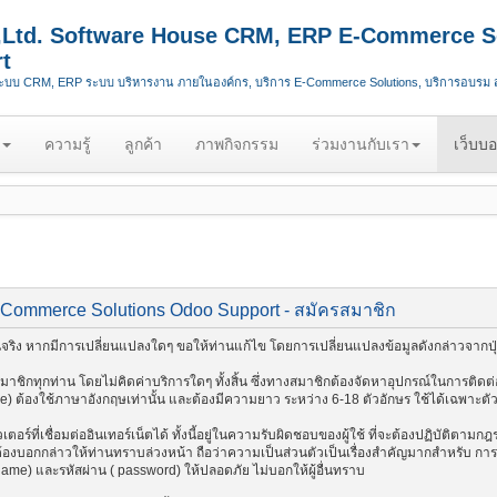
.,Ltd. Software House CRM, ERP E-Commerce S
t
ระบบ CRM, ERP ระบบ บริหารงาน ภายในองค์กร, บริการ E-Commerce Solutions, บริการอบรม
ความรู้
ลูกค้า
ภาพกิจกรรม
ร่วมงานกับเรา
เว็บบอ
-Commerce Solutions Odoo Support - สมัครสมาชิก
ริง หากมีการเปลี่ยนแปลงใดๆ ขอให้ท่านแก้ไข โดยการเปลี่ยนแปลงข้อมูลดังกล่าวจากปุ่
ชิกทุกท่าน โดยไม่คิดค่าบริการใดๆ ทั้งสิ้น ซึ่งทางสมาชิกต้องจัดหาอุปกรณ์ในการติดต่อ
me) ต้องใช้ภาษาอังกฤษเท่านั้น และต้องมีความยาว ระหว่าง 6-18 ตัวอักษร ใช้ได้เฉพาะตัวอัก
อร์ที่เชื่อมต่ออินเทอร์เน็ตได้ ทั้งนี้อยู่ในความรับผิดชอบของผู้ใช้ ที่จะต้องปฏิบัติตาม
งบอกกล่าวให้ท่านทราบล่วงหน้า ถือว่าความเป็นส่วนตัวเป็นเรื่องสำคัญมากสำหรับ การติด
 name) และรหัสผ่าน ( password) ให้ปลอดภัย ไม่บอกให้ผู้อื่นทราบ