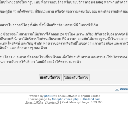
ลประโยชน์ทางธุรกิจในทุกรูปแบบ ทั้งการแอบอ้าง หรือขายบริการต่อ (resale) หากท่านทำความ
องผู้อื่น รวมทั้งกิจกรรมที่ผิดกฎหมาย หรือขัดต่อความสงบเรียบร้อย และศีลธรรมอันดีของ
าร ไม่ว่ากรณีใดๆ ทั้งสิ้น ทั้งนี้เพื่อสร้างวัฒนธรรมที่ดี ในการใช้เว็บ
ึ่งอาจจะไม่สามารถให้บริการได้ตลอด 24 ชั่วโมง เพราะเครื่องเซิร์ฟเวอร์ของ อาจขัดข้อง
างไรก็ดีระบบที่ นำมาให้บริการกับท่านเป็นระบบ ที่มีความปลอดภัยได้มาตรฐาน ซึ่งในภาวะ
รุงเทพโทรทัศน์ และวิทยุ จำกัด ทางเราขอสงวนลิขสิทธิ์ในข้อความ ภาพนิ่ง เสียง และภาพ
่อสินค้า และบริการต่างๆ ของ ด้วย
บ โดยจะประกาศ ข้อตกลงใหม่ขึ้นหน้าจอ เพื่อให้ท่านรับทราบ และท่านจะใช้บริการของ ต
ในการระงับการให้บริการ โดยมิต้องแจ้งให้ทราบล่วงหน้า
ติดต่
Powered by
phpBB
® Forum Software © phpBB Limited
Thai language by
Mindphp.com
&
phpBBThailand.com
Time: 0.054s
|
Queries: 9
| Peak Memory Usage: 3.23 MiB