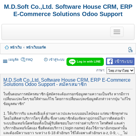
M.D.Soft Co.,Ltd. Software House CRM, ERP
E-Commerce Solutions Odoo Support
T
o
g
g
หน้าเว็บ
หน้าเว็บบอร์ด
l
นห
e
า
n
เมนูลัด
FAQ
เข้าสู่ระบบ
เข้าระบบ
Log in with LINE
a
v
ภาษา:
i
g
M.D.Soft Co.,Ltd. Software House CRM, ERP E-Commerce
a
Solutions Odoo Support - สมัครสมาชิก
t
i
ในขั้นตอนการสมัครสมาชิก ผู้สมัครจะต้องกรอกข้อมูลตามความเป็นจริง หากมีการ
o
เปลี่ยนแปลงใดๆ ขอให้ท่านแก้ไข โดยการเปลี่ยนแปลงข้อมูลดังกล่าวจากปุ่ม "แก้ไข
n
ข้อมูลสมาชิก"
1. ให้บริการรับ และส่งอีเมล์ ผ่านทางเวปและระบบออนไลน์ของ แก่สมาชิกทุกท่าน
โดยไม่คิดค่าบริการใดๆ ทั้งสิ้น ซึ่งทางสมาชิกต้องจัดหาอุปกรณ์ในการติดต่อเข้า
ระบบอินเทอร์เน็ตพร้อมทั้งเป็นผู้รับผิดชอบในการจ่ายค่าบริการ โทรศัพท์ และค่า
บริการอินเทอร์เน็ตเอง ชื่อติดต่อบริการ ( login name) ต้องใช้ภาษาอังกฤษเท่านั้น
และต้องมีความยาว ระหว่าง 6-18 ตัวอักษร ใช้ได้เฉพาะตัวอักษร a-z, 0-9, -, _ ไม่