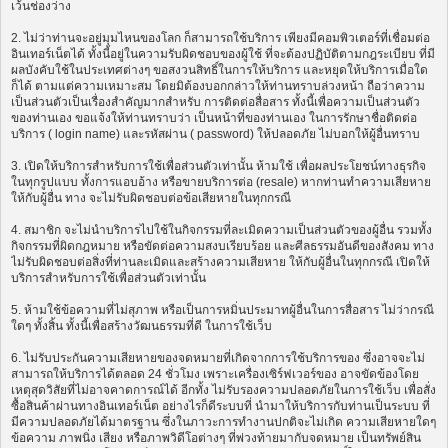
เว้นช่องว่าง
2. ไม่ว่าท่านจะอยู่มุมไหนของโลก ก็สามารถใช้บริการ เพียงมีคอมพิวเตอร์ที่เชื่อมต่อ
อินเทอร์เน็ตได้ ทั้งนี้อยู่ในความรับผิดชอบของผู้ใช้ ที่จะต้องปฏิบัติตามกฎระเบียบ ที่มี
ผลบังคับใช้ในประเทศต่างๆ ขอสงวนสิทธิ์ในการให้บริการ และหยุดให้บริการเมื่อใด
ก็ได้ ตามแต่ความเหมาะสม โดยมิต้องบอกกล่าวให้ท่านทราบล่วงหน้า ถือว่าความ
เป็นส่วนตัวเป็นเรื่องสำคัญมากสำหรับ การติดต่อสื่อสาร ทั้งนี้เพื่อความเป็นส่วนตัว
ของท่านเอง ขอแจ้งให้ท่านทราบว่า เป็นหน้าที่ของท่านเอง ในการรักษาชื่อติดต่อ
บริการ ( login name) และรหัสผ่าน ( password) ให้ปลอดภัย ไม่บอกให้ผู้อื่นทราบ
3. เปิดให้บริการสำหรับการใช้เพื่อส่วนตัวเท่านั้น ห้ามใช้ เพื่อผลประโยชน์ทางธุรกิจ
ในทุกรูปแบบ ทั้งการแอบอ้าง หรือขายบริการต่อ (resale) หากท่านทำความเสียหาย
ให้กับผู้อื่น ทาง จะไม่รับผิดชอบต่อข้อเสียหายในทุกกรณี
4. สมาชิก จะไม่นำบริการไปใช้ในกิจกรรมที่ละเมิดความเป็นส่วนตัวของผู้อื่น รวมทั้ง
กิจกรรมที่ผิดกฎหมาย หรือขัดต่อความสงบเรียบร้อย และศีลธรรมอันดีของสังคม ทาง
ไม่รับผิดชอบต่อสิ่งที่ท่านละเมิดและสร้างความเสียหาย ให้กับผู้อื่นในทุกกรณี เปิดให้
บริการสำหรับการใช้เพื่อส่วนตัวเท่านั้น
5. ห้ามใช้ข้อความที่ไม่สุภาพ หรือเป็นการหมิ่นประมาทผู้อื่นในการสื่อสาร ไม่ว่ากรณี
ใดๆ ทั้งสิ้น ทั้งนี้เพื่อสร้างวัฒนธรรมที่ดี ในการใช้เว็บ
6. ไม่รับประกันความเสียหายของจดหมายที่เกิดจากการใช้บริการของ ซึ่งอาจจะไม่
สามารถให้บริการได้ตลอด 24 ชั่วโมง เพราะเครื่องเซิร์ฟเวอร์ของ อาจขัดข้องโดย
เหตุสุดวิสัยที่ไม่อาจคาดการณ์ได้ อีกทั้ง ไม่รับรองความปลอดภัยในการใช้เว็บ เพื่อสั่ง
ซื้อสินค้าผ่านทางอินเทอร์เน็ต อย่างไรก็ดีระบบที่ นำมาให้บริการกับท่านเป็นระบบ ที่
มีความปลอดภัยได้มาตรฐาน ซึ่งในภาวะการทำงานปกติจะไม่เกิด ความเสียหายใดๆ
ข้อความ ภาพนิ่ง เสียง หรือภาพวิดีโอต่างๆ ที่พ่วงท้ายมากับจดหมาย เป็นทรัพย์สิน