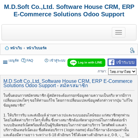
M.D.Soft Co.,Ltd. Software House CRM, ERP
E-Commerce Solutions Odoo Support
T
o
g
g
หน้าเว็บ
หน้าเว็บบอร์ด
l
นห
e
า
n
เมนูลัด
FAQ
เข้าสู่ระบบ
เข้าระบบ
Log in with LINE
a
v
ภาษา:
i
g
M.D.Soft Co.,Ltd. Software House CRM, ERP E-Commerce
a
Solutions Odoo Support - สมัครสมาชิก
t
i
ในขั้นตอนการสมัครสมาชิก ผู้สมัครจะต้องกรอกข้อมูลตามความเป็นจริง หากมีการ
o
เปลี่ยนแปลงใดๆ ขอให้ท่านแก้ไข โดยการเปลี่ยนแปลงข้อมูลดังกล่าวจากปุ่ม "แก้ไข
n
ข้อมูลสมาชิก"
1. ให้บริการรับ และส่งอีเมล์ ผ่านทางเวปและระบบออนไลน์ของ แก่สมาชิกทุกท่าน
โดยไม่คิดค่าบริการใดๆ ทั้งสิ้น ซึ่งทางสมาชิกต้องจัดหาอุปกรณ์ในการติดต่อเข้า
ระบบอินเทอร์เน็ตพร้อมทั้งเป็นผู้รับผิดชอบในการจ่ายค่าบริการ โทรศัพท์ และค่า
บริการอินเทอร์เน็ตเอง ชื่อติดต่อบริการ ( login name) ต้องใช้ภาษาอังกฤษเท่านั้น
และต้องมีความยาว ระหว่าง 6-18 ตัวอักษร ใช้ได้เฉพาะตัวอักษร a-z, 0-9, -, _ ไม่