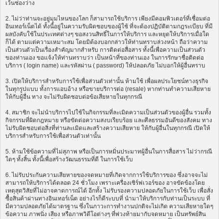
เว้นช่องว่าง
2. ไม่ว่าท่านจะอยู่มุมไหนของโลก ก็สามารถใช้บริการ เพียงมีคอมพิวเตอร์ที่เชื่อมต่อ
อินเทอร์เน็ตได้ ทั้งนี้อยู่ในความรับผิดชอบของผู้ใช้ ที่จะต้องปฏิบัติตามกฎระเบียบ ที่มี
ผลบังคับใช้ในประเทศต่างๆ ขอสงวนสิทธิ์ในการให้บริการ และหยุดให้บริการเมื่อใด
ก็ได้ ตามแต่ความเหมาะสม โดยมิต้องบอกกล่าวให้ท่านทราบล่วงหน้า ถือว่าความ
เป็นส่วนตัวเป็นเรื่องสำคัญมากสำหรับ การติดต่อสื่อสาร ทั้งนี้เพื่อความเป็นส่วนตัว
ของท่านเอง ขอแจ้งให้ท่านทราบว่า เป็นหน้าที่ของท่านเอง ในการรักษาชื่อติดต่อ
บริการ ( login name) และรหัสผ่าน ( password) ให้ปลอดภัย ไม่บอกให้ผู้อื่นทราบ
3. เปิดให้บริการสำหรับการใช้เพื่อส่วนตัวเท่านั้น ห้ามใช้ เพื่อผลประโยชน์ทางธุรกิจ
ในทุกรูปแบบ ทั้งการแอบอ้าง หรือขายบริการต่อ (resale) หากท่านทำความเสียหาย
ให้กับผู้อื่น ทาง จะไม่รับผิดชอบต่อข้อเสียหายในทุกกรณี
4. สมาชิก จะไม่นำบริการไปใช้ในกิจกรรมที่ละเมิดความเป็นส่วนตัวของผู้อื่น รวมทั้ง
กิจกรรมที่ผิดกฎหมาย หรือขัดต่อความสงบเรียบร้อย และศีลธรรมอันดีของสังคม ทาง
ไม่รับผิดชอบต่อสิ่งที่ท่านละเมิดและสร้างความเสียหาย ให้กับผู้อื่นในทุกกรณี เปิดให้
บริการสำหรับการใช้เพื่อส่วนตัวเท่านั้น
5. ห้ามใช้ข้อความที่ไม่สุภาพ หรือเป็นการหมิ่นประมาทผู้อื่นในการสื่อสาร ไม่ว่ากรณี
ใดๆ ทั้งสิ้น ทั้งนี้เพื่อสร้างวัฒนธรรมที่ดี ในการใช้เว็บ
6. ไม่รับประกันความเสียหายของจดหมายที่เกิดจากการใช้บริการของ ซึ่งอาจจะไม่
สามารถให้บริการได้ตลอด 24 ชั่วโมง เพราะเครื่องเซิร์ฟเวอร์ของ อาจขัดข้องโดย
เหตุสุดวิสัยที่ไม่อาจคาดการณ์ได้ อีกทั้ง ไม่รับรองความปลอดภัยในการใช้เว็บ เพื่อสั่ง
ซื้อสินค้าผ่านทางอินเทอร์เน็ต อย่างไรก็ดีระบบที่ นำมาให้บริการกับท่านเป็นระบบ ที่
มีความปลอดภัยได้มาตรฐาน ซึ่งในภาวะการทำงานปกติจะไม่เกิด ความเสียหายใดๆ
ข้อความ ภาพนิ่ง เสียง หรือภาพวิดีโอต่างๆ ที่พ่วงท้ายมากับจดหมาย เป็นทรัพย์สิน