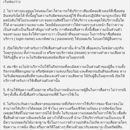
เว้นช่องว่าง
2. ไม่ว่าท่านจะอยู่มุมไหนของโลก ก็สามารถใช้บริการ เพียงมีคอมพิวเตอร์ที่เชื่อมต่อ
อินเทอร์เน็ตได้ ทั้งนี้อยู่ในความรับผิดชอบของผู้ใช้ ที่จะต้องปฏิบัติตามกฎระเบียบ ที่มี
ผลบังคับใช้ในประเทศต่างๆ ขอสงวนสิทธิ์ในการให้บริการ และหยุดให้บริการเมื่อใด
ก็ได้ ตามแต่ความเหมาะสม โดยมิต้องบอกกล่าวให้ท่านทราบล่วงหน้า ถือว่าความ
เป็นส่วนตัวเป็นเรื่องสำคัญมากสำหรับ การติดต่อสื่อสาร ทั้งนี้เพื่อความเป็นส่วนตัว
ของท่านเอง ขอแจ้งให้ท่านทราบว่า เป็นหน้าที่ของท่านเอง ในการรักษาชื่อติดต่อ
บริการ ( login name) และรหัสผ่าน ( password) ให้ปลอดภัย ไม่บอกให้ผู้อื่นทราบ
3. เปิดให้บริการสำหรับการใช้เพื่อส่วนตัวเท่านั้น ห้ามใช้ เพื่อผลประโยชน์ทางธุรกิจ
ในทุกรูปแบบ ทั้งการแอบอ้าง หรือขายบริการต่อ (resale) หากท่านทำความเสียหาย
ให้กับผู้อื่น ทาง จะไม่รับผิดชอบต่อข้อเสียหายในทุกกรณี
4. สมาชิก จะไม่นำบริการไปใช้ในกิจกรรมที่ละเมิดความเป็นส่วนตัวของผู้อื่น รวมทั้ง
กิจกรรมที่ผิดกฎหมาย หรือขัดต่อความสงบเรียบร้อย และศีลธรรมอันดีของสังคม ทาง
ไม่รับผิดชอบต่อสิ่งที่ท่านละเมิดและสร้างความเสียหาย ให้กับผู้อื่นในทุกกรณี เปิดให้
บริการสำหรับการใช้เพื่อส่วนตัวเท่านั้น
5. ห้ามใช้ข้อความที่ไม่สุภาพ หรือเป็นการหมิ่นประมาทผู้อื่นในการสื่อสาร ไม่ว่ากรณี
ใดๆ ทั้งสิ้น ทั้งนี้เพื่อสร้างวัฒนธรรมที่ดี ในการใช้เว็บ
6. ไม่รับประกันความเสียหายของจดหมายที่เกิดจากการใช้บริการของ ซึ่งอาจจะไม่
สามารถให้บริการได้ตลอด 24 ชั่วโมง เพราะเครื่องเซิร์ฟเวอร์ของ อาจขัดข้องโดย
เหตุสุดวิสัยที่ไม่อาจคาดการณ์ได้ อีกทั้ง ไม่รับรองความปลอดภัยในการใช้เว็บ เพื่อสั่ง
ซื้อสินค้าผ่านทางอินเทอร์เน็ต อย่างไรก็ดีระบบที่ นำมาให้บริการกับท่านเป็นระบบ ที่
มีความปลอดภัยได้มาตรฐาน ซึ่งในภาวะการทำงานปกติจะไม่เกิด ความเสียหายใดๆ
ข้อความ ภาพนิ่ง เสียง หรือภาพวิดีโอต่างๆ ที่พ่วงท้ายมากับจดหมาย เป็นทรัพย์สิน