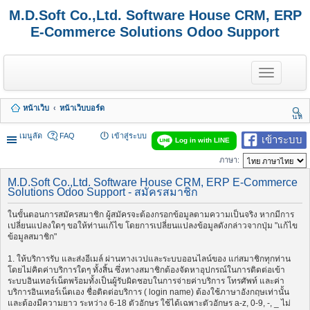
M.D.Soft Co.,Ltd. Software House CRM, ERP
E-Commerce Solutions Odoo Support
T
o
g
g
หน้าเว็บ
หน้าเว็บบอร์ด
l
นห
e
า
n
เมนูลัด
FAQ
เข้าสู่ระบบ
เข้าระบบ
Log in with LINE
a
v
ภาษา:
i
g
M.D.Soft Co.,Ltd. Software House CRM, ERP E-Commerce
a
Solutions Odoo Support - สมัครสมาชิก
t
i
ในขั้นตอนการสมัครสมาชิก ผู้สมัครจะต้องกรอกข้อมูลตามความเป็นจริง หากมีการ
o
เปลี่ยนแปลงใดๆ ขอให้ท่านแก้ไข โดยการเปลี่ยนแปลงข้อมูลดังกล่าวจากปุ่ม "แก้ไข
n
ข้อมูลสมาชิก"
1. ให้บริการรับ และส่งอีเมล์ ผ่านทางเวปและระบบออนไลน์ของ แก่สมาชิกทุกท่าน
โดยไม่คิดค่าบริการใดๆ ทั้งสิ้น ซึ่งทางสมาชิกต้องจัดหาอุปกรณ์ในการติดต่อเข้า
ระบบอินเทอร์เน็ตพร้อมทั้งเป็นผู้รับผิดชอบในการจ่ายค่าบริการ โทรศัพท์ และค่า
บริการอินเทอร์เน็ตเอง ชื่อติดต่อบริการ ( login name) ต้องใช้ภาษาอังกฤษเท่านั้น
และต้องมีความยาว ระหว่าง 6-18 ตัวอักษร ใช้ได้เฉพาะตัวอักษร a-z, 0-9, -, _ ไม่