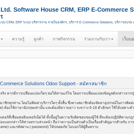
.,Ltd. Software House CRM, ERP E-Commerce S
t
ระบบ CRM, ERP ระบบ บริหารงาน ภายในองค์กร, บริการ E-Commerce Solutions, บริการอบรม
ความรู้
ลูกค้า
ภาพกิจกรรม
ร่วมงานกับเรา
เว็บบอ
-Commerce Solutions Odoo Support - สมัครสมาชิก
ริง หากมีการเปลี่ยนแปลงใดๆ ขอให้ท่านแก้ไข โดยการเปลี่ยนแปลงข้อมูลดังกล่าวจากปุ่
ชิกทุกท่าน โดยไม่คิดค่าบริการใดๆ ทั้งสิ้น ซึ่งทางสมาชิกต้องจัดหาอุปกรณ์ในการติดต่อ
me) ต้องใช้ภาษาอังกฤษเท่านั้น และต้องมีความยาว ระหว่าง 6-18 ตัวอักษร ใช้ได้เฉพาะตัวอัก
อร์ที่เชื่อมต่ออินเทอร์เน็ตได้ ทั้งนี้อยู่ในความรับผิดชอบของผู้ใช้ ที่จะต้องปฏิบัติตาม
งบอกกล่าวให้ท่านทราบล่วงหน้า ถือว่าความเป็นส่วนตัวเป็นเรื่องสำคัญมากสำหรับ การติด
 name) และรหัสผ่าน ( password) ให้ปลอดภัย ไม่บอกให้ผู้อื่นทราบ