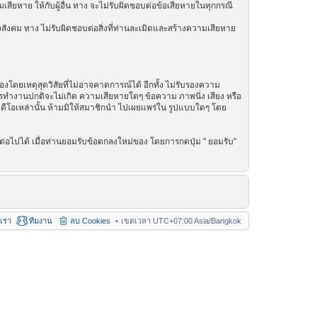
เสียหาย ให้กับผู้อื่น ทาง จะไม่รับผิดชอบต่อข้อเสียหายในทุกกรณี
สังคม ทาง ไม่รับผิดชอบต่อสิ่งที่ท่านละเมิดและสร้างความเสียหาย
โดยเหตุสุดวิสัยที่ไม่อาจคาดการณ์ได้ อีกทั้ง ไม่รับรองความ
การทำงานปกติจะไม่เกิด ความเสียหายใดๆ ข้อความ ภาพนิ่ง เสียง หรือ
วิดีโอเหล่านั้น ห้ามมิให้สมาชิกนำ ไปเผยแพร่ใน รูปแบบใดๆ โดย
่อไปได้ เมื่อท่านยอมรับข้อตกลงใหม่ของ โดยการกดปุ่ม " ยอมรับ"
อเรา
ทีมงาน
ลบ Cookies
เขตเวลา UTC+07:00 Asia/Bangkok