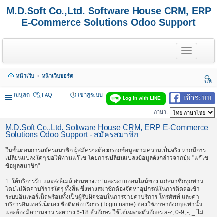
M.D.Soft Co.,Ltd. Software House CRM, ERP
E-Commerce Solutions Odoo Support
T
o
g
g
หน้าเว็บ
หน้าเว็บบอร์ด
l
นห
e
า
n
เมนูลัด
FAQ
เข้าสู่ระบบ
เข้าระบบ
Log in with LINE
a
v
ภาษา:
i
g
M.D.Soft Co.,Ltd. Software House CRM, ERP E-Commerce
a
Solutions Odoo Support - สมัครสมาชิก
t
i
ในขั้นตอนการสมัครสมาชิก ผู้สมัครจะต้องกรอกข้อมูลตามความเป็นจริง หากมีการ
o
เปลี่ยนแปลงใดๆ ขอให้ท่านแก้ไข โดยการเปลี่ยนแปลงข้อมูลดังกล่าวจากปุ่ม "แก้ไข
n
ข้อมูลสมาชิก"
1. ให้บริการรับ และส่งอีเมล์ ผ่านทางเวปและระบบออนไลน์ของ แก่สมาชิกทุกท่าน
โดยไม่คิดค่าบริการใดๆ ทั้งสิ้น ซึ่งทางสมาชิกต้องจัดหาอุปกรณ์ในการติดต่อเข้า
ระบบอินเทอร์เน็ตพร้อมทั้งเป็นผู้รับผิดชอบในการจ่ายค่าบริการ โทรศัพท์ และค่า
บริการอินเทอร์เน็ตเอง ชื่อติดต่อบริการ ( login name) ต้องใช้ภาษาอังกฤษเท่านั้น
และต้องมีความยาว ระหว่าง 6-18 ตัวอักษร ใช้ได้เฉพาะตัวอักษร a-z, 0-9, -, _ ไม่