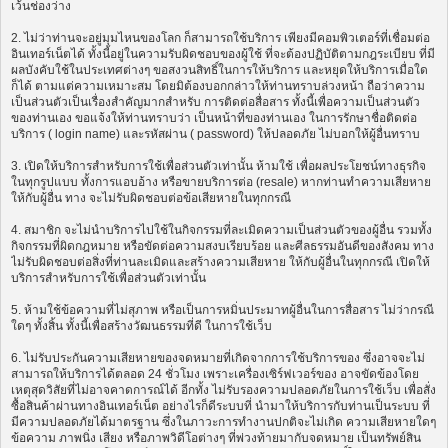
เว้นช่องว่าง
2. ไม่ว่าท่านจะอยู่มุมไหนของโลก ก็สามารถใช้บริการ เพียงมีคอมพิวเตอร์ที่เชื่อมต่อ
อินเทอร์เน็ตได้ ทั้งนี้อยู่ในความรับผิดชอบของผู้ใช้ ที่จะต้องปฏิบัติตามกฎระเบียบ ที่มี
ผลบังคับใช้ในประเทศต่างๆ ขอสงวนสิทธิ์ในการให้บริการ และหยุดให้บริการเมื่อใด
ก็ได้ ตามแต่ความเหมาะสม โดยมิต้องบอกกล่าวให้ท่านทราบล่วงหน้า ถือว่าความ
เป็นส่วนตัวเป็นเรื่องสำคัญมากสำหรับ การติดต่อสื่อสาร ทั้งนี้เพื่อความเป็นส่วนตัว
ของท่านเอง ขอแจ้งให้ท่านทราบว่า เป็นหน้าที่ของท่านเอง ในการรักษาชื่อติดต่อ
บริการ ( login name) และรหัสผ่าน ( password) ให้ปลอดภัย ไม่บอกให้ผู้อื่นทราบ
3. เปิดให้บริการสำหรับการใช้เพื่อส่วนตัวเท่านั้น ห้ามใช้ เพื่อผลประโยชน์ทางธุรกิจ
ในทุกรูปแบบ ทั้งการแอบอ้าง หรือขายบริการต่อ (resale) หากท่านทำความเสียหาย
ให้กับผู้อื่น ทาง จะไม่รับผิดชอบต่อข้อเสียหายในทุกกรณี
4. สมาชิก จะไม่นำบริการไปใช้ในกิจกรรมที่ละเมิดความเป็นส่วนตัวของผู้อื่น รวมทั้ง
กิจกรรมที่ผิดกฎหมาย หรือขัดต่อความสงบเรียบร้อย และศีลธรรมอันดีของสังคม ทาง
ไม่รับผิดชอบต่อสิ่งที่ท่านละเมิดและสร้างความเสียหาย ให้กับผู้อื่นในทุกกรณี เปิดให้
บริการสำหรับการใช้เพื่อส่วนตัวเท่านั้น
5. ห้ามใช้ข้อความที่ไม่สุภาพ หรือเป็นการหมิ่นประมาทผู้อื่นในการสื่อสาร ไม่ว่ากรณี
ใดๆ ทั้งสิ้น ทั้งนี้เพื่อสร้างวัฒนธรรมที่ดี ในการใช้เว็บ
6. ไม่รับประกันความเสียหายของจดหมายที่เกิดจากการใช้บริการของ ซึ่งอาจจะไม่
สามารถให้บริการได้ตลอด 24 ชั่วโมง เพราะเครื่องเซิร์ฟเวอร์ของ อาจขัดข้องโดย
เหตุสุดวิสัยที่ไม่อาจคาดการณ์ได้ อีกทั้ง ไม่รับรองความปลอดภัยในการใช้เว็บ เพื่อสั่ง
ซื้อสินค้าผ่านทางอินเทอร์เน็ต อย่างไรก็ดีระบบที่ นำมาให้บริการกับท่านเป็นระบบ ที่
มีความปลอดภัยได้มาตรฐาน ซึ่งในภาวะการทำงานปกติจะไม่เกิด ความเสียหายใดๆ
ข้อความ ภาพนิ่ง เสียง หรือภาพวิดีโอต่างๆ ที่พ่วงท้ายมากับจดหมาย เป็นทรัพย์สิน