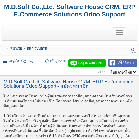
M.D.Soft Co.,Ltd. Software House CRM, ERP
E-Commerce Solutions Odoo Support
T
o
g
g
หน้าเว็บ
หน้าเว็บบอร์ด
l
นห
e
า
n
เมนูลัด
FAQ
เข้าสู่ระบบ
เข้าระบบ
Log in with LINE
a
v
ภาษา:
i
g
M.D.Soft Co.,Ltd. Software House CRM, ERP E-Commerce
a
Solutions Odoo Support - สมัครสมาชิก
t
i
ในขั้นตอนการสมัครสมาชิก ผู้สมัครจะต้องกรอกข้อมูลตามความเป็นจริง หากมีการ
o
เปลี่ยนแปลงใดๆ ขอให้ท่านแก้ไข โดยการเปลี่ยนแปลงข้อมูลดังกล่าวจากปุ่ม "แก้ไข
n
ข้อมูลสมาชิก"
1. ให้บริการรับ และส่งอีเมล์ ผ่านทางเวปและระบบออนไลน์ของ แก่สมาชิกทุกท่าน
โดยไม่คิดค่าบริการใดๆ ทั้งสิ้น ซึ่งทางสมาชิกต้องจัดหาอุปกรณ์ในการติดต่อเข้า
ระบบอินเทอร์เน็ตพร้อมทั้งเป็นผู้รับผิดชอบในการจ่ายค่าบริการ โทรศัพท์ และค่า
บริการอินเทอร์เน็ตเอง ชื่อติดต่อบริการ ( login name) ต้องใช้ภาษาอังกฤษเท่านั้น
และต้องมีความยาว ระหว่าง 6-18 ตัวอักษร ใช้ได้เฉพาะตัวอักษร a-z, 0-9, -, _ ไม่