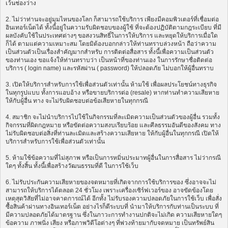
เว้นช่องว่าง
2. ไม่ว่าท่านจะอยู่มุมไหนของโลก ก็สามารถใช้บริการ เพียงมีคอมพิวเตอร์ที่เชื่อมต่อ
อินเทอร์เน็ตได้ ทั้งนี้อยู่ในความรับผิดชอบของผู้ใช้ ที่จะต้องปฏิบัติตามกฎระเบียบ ที่มี
ผลบังคับใช้ในประเทศต่างๆ ขอสงวนสิทธิ์ในการให้บริการ และหยุดให้บริการเมื่อใด
ก็ได้ ตามแต่ความเหมาะสม โดยมิต้องบอกกล่าวให้ท่านทราบล่วงหน้า ถือว่าความ
เป็นส่วนตัวเป็นเรื่องสำคัญมากสำหรับ การติดต่อสื่อสาร ทั้งนี้เพื่อความเป็นส่วนตัว
ของท่านเอง ขอแจ้งให้ท่านทราบว่า เป็นหน้าที่ของท่านเอง ในการรักษาชื่อติดต่อ
บริการ ( login name) และรหัสผ่าน ( password) ให้ปลอดภัย ไม่บอกให้ผู้อื่นทราบ
3. เปิดให้บริการสำหรับการใช้เพื่อส่วนตัวเท่านั้น ห้ามใช้ เพื่อผลประโยชน์ทางธุรกิจ
ในทุกรูปแบบ ทั้งการแอบอ้าง หรือขายบริการต่อ (resale) หากท่านทำความเสียหาย
ให้กับผู้อื่น ทาง จะไม่รับผิดชอบต่อข้อเสียหายในทุกกรณี
4. สมาชิก จะไม่นำบริการไปใช้ในกิจกรรมที่ละเมิดความเป็นส่วนตัวของผู้อื่น รวมทั้ง
กิจกรรมที่ผิดกฎหมาย หรือขัดต่อความสงบเรียบร้อย และศีลธรรมอันดีของสังคม ทาง
ไม่รับผิดชอบต่อสิ่งที่ท่านละเมิดและสร้างความเสียหาย ให้กับผู้อื่นในทุกกรณี เปิดให้
บริการสำหรับการใช้เพื่อส่วนตัวเท่านั้น
5. ห้ามใช้ข้อความที่ไม่สุภาพ หรือเป็นการหมิ่นประมาทผู้อื่นในการสื่อสาร ไม่ว่ากรณี
ใดๆ ทั้งสิ้น ทั้งนี้เพื่อสร้างวัฒนธรรมที่ดี ในการใช้เว็บ
6. ไม่รับประกันความเสียหายของจดหมายที่เกิดจากการใช้บริการของ ซึ่งอาจจะไม่
สามารถให้บริการได้ตลอด 24 ชั่วโมง เพราะเครื่องเซิร์ฟเวอร์ของ อาจขัดข้องโดย
เหตุสุดวิสัยที่ไม่อาจคาดการณ์ได้ อีกทั้ง ไม่รับรองความปลอดภัยในการใช้เว็บ เพื่อสั่ง
ซื้อสินค้าผ่านทางอินเทอร์เน็ต อย่างไรก็ดีระบบที่ นำมาให้บริการกับท่านเป็นระบบ ที่
มีความปลอดภัยได้มาตรฐาน ซึ่งในภาวะการทำงานปกติจะไม่เกิด ความเสียหายใดๆ
ข้อความ ภาพนิ่ง เสียง หรือภาพวิดีโอต่างๆ ที่พ่วงท้ายมากับจดหมาย เป็นทรัพย์สิน