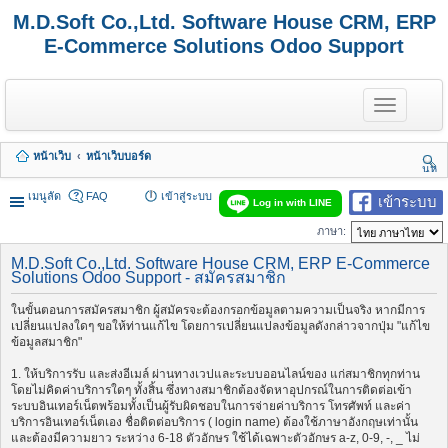
M.D.Soft Co.,Ltd. Software House CRM, ERP
E-Commerce Solutions Odoo Support
T
o
g
g
หน้าเว็บ
หน้าเว็บบอร์ด
l
นห
e
า
n
เมนูลัด
FAQ
เข้าสู่ระบบ
เข้าระบบ
Log in with LINE
a
v
ภาษา:
i
g
M.D.Soft Co.,Ltd. Software House CRM, ERP E-Commerce
a
Solutions Odoo Support - สมัครสมาชิก
t
i
ในขั้นตอนการสมัครสมาชิก ผู้สมัครจะต้องกรอกข้อมูลตามความเป็นจริง หากมีการ
o
เปลี่ยนแปลงใดๆ ขอให้ท่านแก้ไข โดยการเปลี่ยนแปลงข้อมูลดังกล่าวจากปุ่ม "แก้ไข
n
ข้อมูลสมาชิก"
1. ให้บริการรับ และส่งอีเมล์ ผ่านทางเวปและระบบออนไลน์ของ แก่สมาชิกทุกท่าน
โดยไม่คิดค่าบริการใดๆ ทั้งสิ้น ซึ่งทางสมาชิกต้องจัดหาอุปกรณ์ในการติดต่อเข้า
ระบบอินเทอร์เน็ตพร้อมทั้งเป็นผู้รับผิดชอบในการจ่ายค่าบริการ โทรศัพท์ และค่า
บริการอินเทอร์เน็ตเอง ชื่อติดต่อบริการ ( login name) ต้องใช้ภาษาอังกฤษเท่านั้น
และต้องมีความยาว ระหว่าง 6-18 ตัวอักษร ใช้ได้เฉพาะตัวอักษร a-z, 0-9, -, _ ไม่