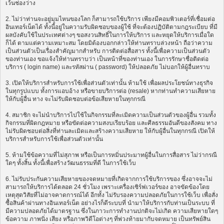
เว้นช่องว่าง
2. ไม่ว่าท่านจะอยู่มุมไหนของโลก ก็สามารถใช้บริการ เพียงมีคอมพิวเตอร์ที่เชื่อมต่อ
อินเทอร์เน็ตได้ ทั้งนี้อยู่ในความรับผิดชอบของผู้ใช้ ที่จะต้องปฏิบัติตามกฎระเบียบ ที่มี
ผลบังคับใช้ในประเทศต่างๆ ขอสงวนสิทธิ์ในการให้บริการ และหยุดให้บริการเมื่อใด
ก็ได้ ตามแต่ความเหมาะสม โดยมิต้องบอกกล่าวให้ท่านทราบล่วงหน้า ถือว่าความ
เป็นส่วนตัวเป็นเรื่องสำคัญมากสำหรับ การติดต่อสื่อสาร ทั้งนี้เพื่อความเป็นส่วนตัว
ของท่านเอง ขอแจ้งให้ท่านทราบว่า เป็นหน้าที่ของท่านเอง ในการรักษาชื่อติดต่อ
บริการ ( login name) และรหัสผ่าน ( password) ให้ปลอดภัย ไม่บอกให้ผู้อื่นทราบ
3. เปิดให้บริการสำหรับการใช้เพื่อส่วนตัวเท่านั้น ห้ามใช้ เพื่อผลประโยชน์ทางธุรกิจ
ในทุกรูปแบบ ทั้งการแอบอ้าง หรือขายบริการต่อ (resale) หากท่านทำความเสียหาย
ให้กับผู้อื่น ทาง จะไม่รับผิดชอบต่อข้อเสียหายในทุกกรณี
4. สมาชิก จะไม่นำบริการไปใช้ในกิจกรรมที่ละเมิดความเป็นส่วนตัวของผู้อื่น รวมทั้ง
กิจกรรมที่ผิดกฎหมาย หรือขัดต่อความสงบเรียบร้อย และศีลธรรมอันดีของสังคม ทาง
ไม่รับผิดชอบต่อสิ่งที่ท่านละเมิดและสร้างความเสียหาย ให้กับผู้อื่นในทุกกรณี เปิดให้
บริการสำหรับการใช้เพื่อส่วนตัวเท่านั้น
5. ห้ามใช้ข้อความที่ไม่สุภาพ หรือเป็นการหมิ่นประมาทผู้อื่นในการสื่อสาร ไม่ว่ากรณี
ใดๆ ทั้งสิ้น ทั้งนี้เพื่อสร้างวัฒนธรรมที่ดี ในการใช้เว็บ
6. ไม่รับประกันความเสียหายของจดหมายที่เกิดจากการใช้บริการของ ซึ่งอาจจะไม่
สามารถให้บริการได้ตลอด 24 ชั่วโมง เพราะเครื่องเซิร์ฟเวอร์ของ อาจขัดข้องโดย
เหตุสุดวิสัยที่ไม่อาจคาดการณ์ได้ อีกทั้ง ไม่รับรองความปลอดภัยในการใช้เว็บ เพื่อสั่ง
ซื้อสินค้าผ่านทางอินเทอร์เน็ต อย่างไรก็ดีระบบที่ นำมาให้บริการกับท่านเป็นระบบ ที่
มีความปลอดภัยได้มาตรฐาน ซึ่งในภาวะการทำงานปกติจะไม่เกิด ความเสียหายใดๆ
ข้อความ ภาพนิ่ง เสียง หรือภาพวิดีโอต่างๆ ที่พ่วงท้ายมากับจดหมาย เป็นทรัพย์สิน