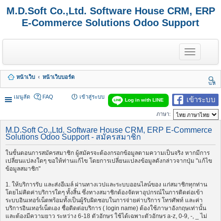
M.D.Soft Co.,Ltd. Software House CRM, ERP
E-Commerce Solutions Odoo Support
T
o
g
g
หน้าเว็บ
หน้าเว็บบอร์ด
l
นห
e
า
n
เมนูลัด
FAQ
เข้าสู่ระบบ
เข้าระบบ
Log in with LINE
a
v
ภาษา:
i
g
M.D.Soft Co.,Ltd. Software House CRM, ERP E-Commerce
a
Solutions Odoo Support - สมัครสมาชิก
t
i
ในขั้นตอนการสมัครสมาชิก ผู้สมัครจะต้องกรอกข้อมูลตามความเป็นจริง หากมีการ
o
เปลี่ยนแปลงใดๆ ขอให้ท่านแก้ไข โดยการเปลี่ยนแปลงข้อมูลดังกล่าวจากปุ่ม "แก้ไข
n
ข้อมูลสมาชิก"
1. ให้บริการรับ และส่งอีเมล์ ผ่านทางเวปและระบบออนไลน์ของ แก่สมาชิกทุกท่าน
โดยไม่คิดค่าบริการใดๆ ทั้งสิ้น ซึ่งทางสมาชิกต้องจัดหาอุปกรณ์ในการติดต่อเข้า
ระบบอินเทอร์เน็ตพร้อมทั้งเป็นผู้รับผิดชอบในการจ่ายค่าบริการ โทรศัพท์ และค่า
บริการอินเทอร์เน็ตเอง ชื่อติดต่อบริการ ( login name) ต้องใช้ภาษาอังกฤษเท่านั้น
และต้องมีความยาว ระหว่าง 6-18 ตัวอักษร ใช้ได้เฉพาะตัวอักษร a-z, 0-9, -, _ ไม่