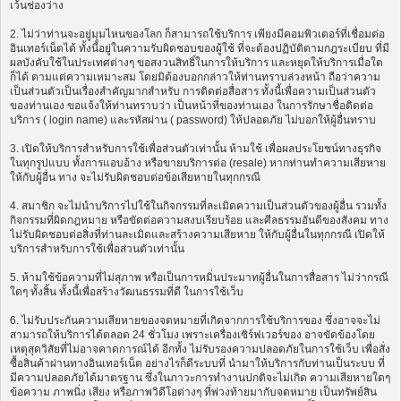
เว้นช่องว่าง
2. ไม่ว่าท่านจะอยู่มุมไหนของโลก ก็สามารถใช้บริการ เพียงมีคอมพิวเตอร์ที่เชื่อมต่อ
อินเทอร์เน็ตได้ ทั้งนี้อยู่ในความรับผิดชอบของผู้ใช้ ที่จะต้องปฏิบัติตามกฎระเบียบ ที่มี
ผลบังคับใช้ในประเทศต่างๆ ขอสงวนสิทธิ์ในการให้บริการ และหยุดให้บริการเมื่อใด
ก็ได้ ตามแต่ความเหมาะสม โดยมิต้องบอกกล่าวให้ท่านทราบล่วงหน้า ถือว่าความ
เป็นส่วนตัวเป็นเรื่องสำคัญมากสำหรับ การติดต่อสื่อสาร ทั้งนี้เพื่อความเป็นส่วนตัว
ของท่านเอง ขอแจ้งให้ท่านทราบว่า เป็นหน้าที่ของท่านเอง ในการรักษาชื่อติดต่อ
บริการ ( login name) และรหัสผ่าน ( password) ให้ปลอดภัย ไม่บอกให้ผู้อื่นทราบ
3. เปิดให้บริการสำหรับการใช้เพื่อส่วนตัวเท่านั้น ห้ามใช้ เพื่อผลประโยชน์ทางธุรกิจ
ในทุกรูปแบบ ทั้งการแอบอ้าง หรือขายบริการต่อ (resale) หากท่านทำความเสียหาย
ให้กับผู้อื่น ทาง จะไม่รับผิดชอบต่อข้อเสียหายในทุกกรณี
4. สมาชิก จะไม่นำบริการไปใช้ในกิจกรรมที่ละเมิดความเป็นส่วนตัวของผู้อื่น รวมทั้ง
กิจกรรมที่ผิดกฎหมาย หรือขัดต่อความสงบเรียบร้อย และศีลธรรมอันดีของสังคม ทาง
ไม่รับผิดชอบต่อสิ่งที่ท่านละเมิดและสร้างความเสียหาย ให้กับผู้อื่นในทุกกรณี เปิดให้
บริการสำหรับการใช้เพื่อส่วนตัวเท่านั้น
5. ห้ามใช้ข้อความที่ไม่สุภาพ หรือเป็นการหมิ่นประมาทผู้อื่นในการสื่อสาร ไม่ว่ากรณี
ใดๆ ทั้งสิ้น ทั้งนี้เพื่อสร้างวัฒนธรรมที่ดี ในการใช้เว็บ
6. ไม่รับประกันความเสียหายของจดหมายที่เกิดจากการใช้บริการของ ซึ่งอาจจะไม่
สามารถให้บริการได้ตลอด 24 ชั่วโมง เพราะเครื่องเซิร์ฟเวอร์ของ อาจขัดข้องโดย
เหตุสุดวิสัยที่ไม่อาจคาดการณ์ได้ อีกทั้ง ไม่รับรองความปลอดภัยในการใช้เว็บ เพื่อสั่ง
ซื้อสินค้าผ่านทางอินเทอร์เน็ต อย่างไรก็ดีระบบที่ นำมาให้บริการกับท่านเป็นระบบ ที่
มีความปลอดภัยได้มาตรฐาน ซึ่งในภาวะการทำงานปกติจะไม่เกิด ความเสียหายใดๆ
ข้อความ ภาพนิ่ง เสียง หรือภาพวิดีโอต่างๆ ที่พ่วงท้ายมากับจดหมาย เป็นทรัพย์สิน