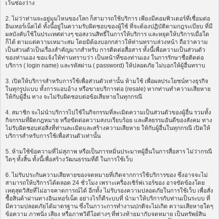
เว้นช่องว่าง
2. ไม่ว่าท่านจะอยู่มุมไหนของโลก ก็สามารถใช้บริการ เพียงมีคอมพิวเตอร์ที่เชื่อมต่อ
อินเทอร์เน็ตได้ ทั้งนี้อยู่ในความรับผิดชอบของผู้ใช้ ที่จะต้องปฏิบัติตามกฎระเบียบ ที่มี
ผลบังคับใช้ในประเทศต่างๆ ขอสงวนสิทธิ์ในการให้บริการ และหยุดให้บริการเมื่อใด
ก็ได้ ตามแต่ความเหมาะสม โดยมิต้องบอกกล่าวให้ท่านทราบล่วงหน้า ถือว่าความ
เป็นส่วนตัวเป็นเรื่องสำคัญมากสำหรับ การติดต่อสื่อสาร ทั้งนี้เพื่อความเป็นส่วนตัว
ของท่านเอง ขอแจ้งให้ท่านทราบว่า เป็นหน้าที่ของท่านเอง ในการรักษาชื่อติดต่อ
บริการ ( login name) และรหัสผ่าน ( password) ให้ปลอดภัย ไม่บอกให้ผู้อื่นทราบ
3. เปิดให้บริการสำหรับการใช้เพื่อส่วนตัวเท่านั้น ห้ามใช้ เพื่อผลประโยชน์ทางธุรกิจ
ในทุกรูปแบบ ทั้งการแอบอ้าง หรือขายบริการต่อ (resale) หากท่านทำความเสียหาย
ให้กับผู้อื่น ทาง จะไม่รับผิดชอบต่อข้อเสียหายในทุกกรณี
4. สมาชิก จะไม่นำบริการไปใช้ในกิจกรรมที่ละเมิดความเป็นส่วนตัวของผู้อื่น รวมทั้ง
กิจกรรมที่ผิดกฎหมาย หรือขัดต่อความสงบเรียบร้อย และศีลธรรมอันดีของสังคม ทาง
ไม่รับผิดชอบต่อสิ่งที่ท่านละเมิดและสร้างความเสียหาย ให้กับผู้อื่นในทุกกรณี เปิดให้
บริการสำหรับการใช้เพื่อส่วนตัวเท่านั้น
5. ห้ามใช้ข้อความที่ไม่สุภาพ หรือเป็นการหมิ่นประมาทผู้อื่นในการสื่อสาร ไม่ว่ากรณี
ใดๆ ทั้งสิ้น ทั้งนี้เพื่อสร้างวัฒนธรรมที่ดี ในการใช้เว็บ
6. ไม่รับประกันความเสียหายของจดหมายที่เกิดจากการใช้บริการของ ซึ่งอาจจะไม่
สามารถให้บริการได้ตลอด 24 ชั่วโมง เพราะเครื่องเซิร์ฟเวอร์ของ อาจขัดข้องโดย
เหตุสุดวิสัยที่ไม่อาจคาดการณ์ได้ อีกทั้ง ไม่รับรองความปลอดภัยในการใช้เว็บ เพื่อสั่ง
ซื้อสินค้าผ่านทางอินเทอร์เน็ต อย่างไรก็ดีระบบที่ นำมาให้บริการกับท่านเป็นระบบ ที่
มีความปลอดภัยได้มาตรฐาน ซึ่งในภาวะการทำงานปกติจะไม่เกิด ความเสียหายใดๆ
ข้อความ ภาพนิ่ง เสียง หรือภาพวิดีโอต่างๆ ที่พ่วงท้ายมากับจดหมาย เป็นทรัพย์สิน