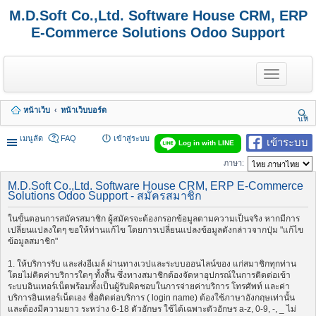
M.D.Soft Co.,Ltd. Software House CRM, ERP
E-Commerce Solutions Odoo Support
T
o
g
g
หน้าเว็บ
หน้าเว็บบอร์ด
l
นห
e
า
n
เมนูลัด
FAQ
เข้าสู่ระบบ
เข้าระบบ
Log in with LINE
a
v
ภาษา:
i
g
M.D.Soft Co.,Ltd. Software House CRM, ERP E-Commerce
a
Solutions Odoo Support - สมัครสมาชิก
t
i
ในขั้นตอนการสมัครสมาชิก ผู้สมัครจะต้องกรอกข้อมูลตามความเป็นจริง หากมีการ
o
เปลี่ยนแปลงใดๆ ขอให้ท่านแก้ไข โดยการเปลี่ยนแปลงข้อมูลดังกล่าวจากปุ่ม "แก้ไข
n
ข้อมูลสมาชิก"
1. ให้บริการรับ และส่งอีเมล์ ผ่านทางเวปและระบบออนไลน์ของ แก่สมาชิกทุกท่าน
โดยไม่คิดค่าบริการใดๆ ทั้งสิ้น ซึ่งทางสมาชิกต้องจัดหาอุปกรณ์ในการติดต่อเข้า
ระบบอินเทอร์เน็ตพร้อมทั้งเป็นผู้รับผิดชอบในการจ่ายค่าบริการ โทรศัพท์ และค่า
บริการอินเทอร์เน็ตเอง ชื่อติดต่อบริการ ( login name) ต้องใช้ภาษาอังกฤษเท่านั้น
และต้องมีความยาว ระหว่าง 6-18 ตัวอักษร ใช้ได้เฉพาะตัวอักษร a-z, 0-9, -, _ ไม่