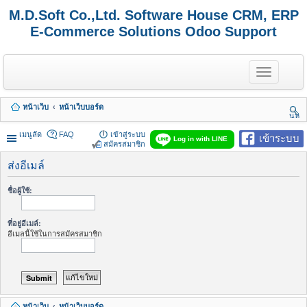
M.D.Soft Co.,Ltd. Software House CRM, ERP
E-Commerce Solutions Odoo Support
T
o
g
g
หน้าเว็บ
หน้าเว็บบอร์ด
l
นห
e
า
n
เมนูลัด
FAQ
เข้าสู่ระบบ
เข้าระบบ
Log in with LINE
a
สมัครสมาชิก
v
i
ส่งอีเมล์
g
a
ชื่อผู้ใช้:
t
i
o
ที่อยู่อีเมล์:
n
อีเมลนี้ใช้ในการสมัครสมาชิก
หน้าเว็บ
หน้าเว็บบอร์ด