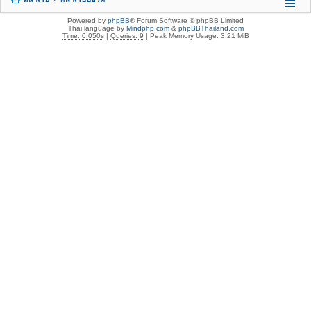
Powered by
phpBB
® Forum Software © phpBB Limited
Thai language by
Mindphp.com
&
phpBBThailand.com
Time: 0.050s
|
Queries: 9
| Peak Memory Usage: 3.21 MiB