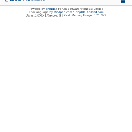
Powered by
phpBB
® Forum Software © phpBB Limited
Thai language by
Mindphp.com
&
phpBBThailand.com
Time: 0.052s
|
Queries: 9
| Peak Memory Usage: 3.21 MiB