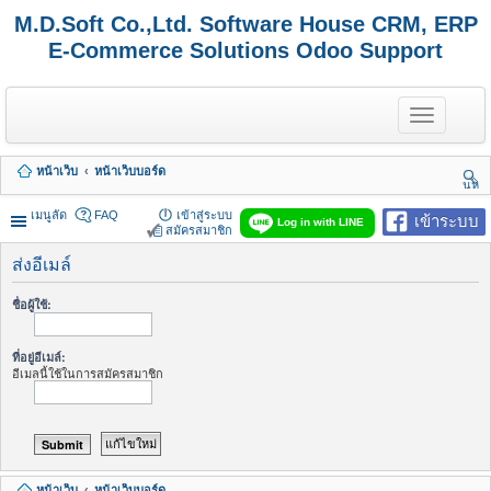
M.D.Soft Co.,Ltd. Software House CRM, ERP
E-Commerce Solutions Odoo Support
T
o
g
g
หน้าเว็บ
หน้าเว็บบอร์ด
l
นห
e
า
n
เมนูลัด
FAQ
เข้าสู่ระบบ
เข้าระบบ
Log in with LINE
a
สมัครสมาชิก
v
i
ส่งอีเมล์
g
a
ชื่อผู้ใช้:
t
i
o
ที่อยู่อีเมล์:
n
อีเมลนี้ใช้ในการสมัครสมาชิก
หน้าเว็บ
หน้าเว็บบอร์ด