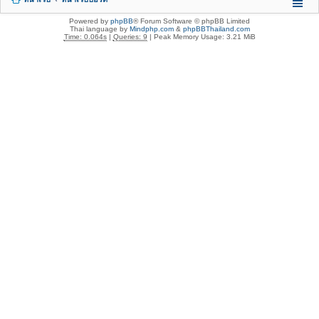
Powered by
phpBB
® Forum Software © phpBB Limited
Thai language by
Mindphp.com
&
phpBBThailand.com
Time: 0.064s
|
Queries: 9
| Peak Memory Usage: 3.21 MiB