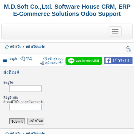
M.D.Soft Co.,Ltd. Software House CRM, ERP
E-Commerce Solutions Odoo Support
T
o
g
g
หน้าเว็บ
หน้าเว็บบอร์ด
l
นห
e
า
n
เมนูลัด
FAQ
เข้าสู่ระบบ
เข้าระบบ
Log in with LINE
a
สมัครสมาชิก
v
i
ส่งอีเมล์
g
a
ชื่อผู้ใช้:
t
i
o
ที่อยู่อีเมล์:
n
อีเมลนี้ใช้ในการสมัครสมาชิก
หน้าเว็บ
หน้าเว็บบอร์ด