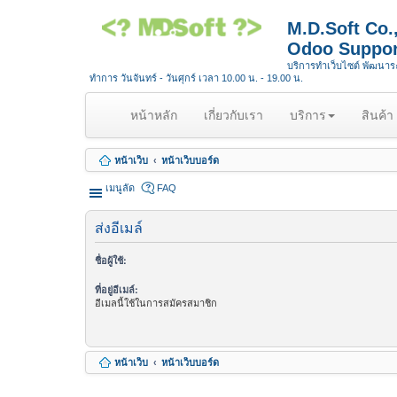
M.D.Soft Co
Odoo Suppor
บริการทำเว็บไซต์ พัฒนา
ทำการ วันจันทร์ - วันศุกร์ เวลา 10.00 น. - 19.00 น.
(
หน้าหลัก
เกี่ยวกับเรา
บริการ
สินค้า
c
u
หน้าเว็บ
หน้าเว็บบอร์ด
r
r
เมนูลัด
FAQ
e
n
ส่งอีเมล์
t
)
ชื่อผู้ใช้:
ที่อยู่อีเมล์:
อีเมลนี้ใช้ในการสมัครสมาชิก
หน้าเว็บ
หน้าเว็บบอร์ด