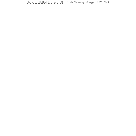
Time: 0.053s
|
Queries: 9
| Peak Memory Usage: 3.21 MiB