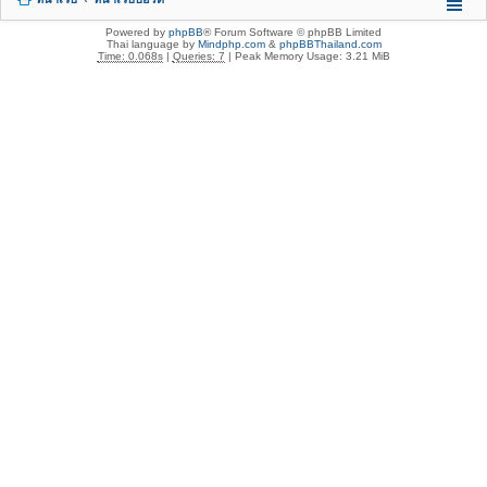
Powered by
phpBB
® Forum Software © phpBB Limited
Thai language by
Mindphp.com
&
phpBBThailand.com
Time: 0.068s
|
Queries: 7
| Peak Memory Usage: 3.21 MiB