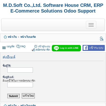
M.D.Soft Co.,Ltd. Software House CRM, ERP
E-Commerce Solutions Odoo Support
T
o
g
g
หน้าเว็บ
หน้าเว็บบอร์ด
l
นห
e
า
n
เมนูลัด
FAQ
เข้าสู่ระบบ
เข้าระบบ
Log in with LINE
a
สมัครสมาชิก
v
i
ส่งอีเมล์
g
a
ชื่อผู้ใช้:
t
i
o
ที่อยู่อีเมล์:
n
อีเมลนี้ใช้ในการสมัครสมาชิก
หน้าเว็บ
หน้าเว็บบอร์ด