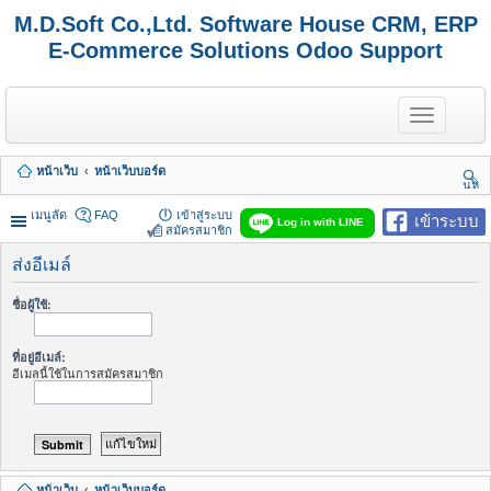
M.D.Soft Co.,Ltd. Software House CRM, ERP
E-Commerce Solutions Odoo Support
T
o
g
g
หน้าเว็บ
หน้าเว็บบอร์ด
l
นห
e
า
n
เมนูลัด
FAQ
เข้าสู่ระบบ
เข้าระบบ
Log in with LINE
a
สมัครสมาชิก
v
i
ส่งอีเมล์
g
a
ชื่อผู้ใช้:
t
i
o
ที่อยู่อีเมล์:
n
อีเมลนี้ใช้ในการสมัครสมาชิก
หน้าเว็บ
หน้าเว็บบอร์ด