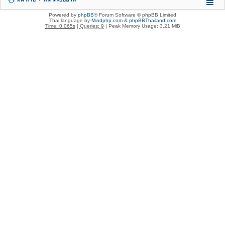
Powered by
phpBB
® Forum Software © phpBB Limited
Thai language by
Mindphp.com
&
phpBBThailand.com
Time: 0.065s
|
Queries: 9
| Peak Memory Usage: 3.21 MiB