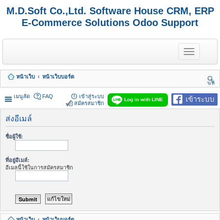
M.D.Soft Co.,Ltd. Software House CRM, ERP
E-Commerce Solutions Odoo Support
T
o
g
g
หน้าเว็บ
หน้าเว็บบอร์ด
l
นห
e
า
n
เมนูลัด
FAQ
เข้าสู่ระบบ
เข้าระบบ
Log in with LINE
a
สมัครสมาชิก
v
i
ส่งอีเมล์
g
a
ชื่อผู้ใช้:
t
i
o
ที่อยู่อีเมล์:
n
อีเมลนี้ใช้ในการสมัครสมาชิก
หน้าเว็บ
หน้าเว็บบอร์ด