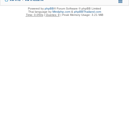
Powered by
phpBB
® Forum Software © phpBB Limited
Thai language by
Mindphp.com
&
phpBBThailand.com
Time: 0.050s
|
Queries: 9
| Peak Memory Usage: 3.21 MiB