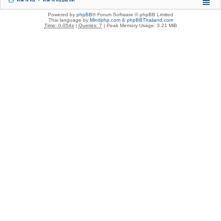
Powered by
phpBB
® Forum Software © phpBB Limited
Thai language by
Mindphp.com
&
phpBBThailand.com
Time: 0.054s
|
Queries: 7
| Peak Memory Usage: 3.21 MiB