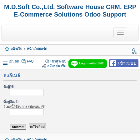
M.D.Soft Co.,Ltd. Software House CRM, ERP
E-Commerce Solutions Odoo Support
T
o
g
g
หน้าเว็บ
หน้าเว็บบอร์ด
l
นห
e
า
n
เมนูลัด
FAQ
เข้าสู่ระบบ
เข้าระบบ
Log in with LINE
a
สมัครสมาชิก
v
i
ส่งอีเมล์
g
a
ชื่อผู้ใช้:
t
i
o
ที่อยู่อีเมล์:
n
อีเมลนี้ใช้ในการสมัครสมาชิก
หน้าเว็บ
หน้าเว็บบอร์ด