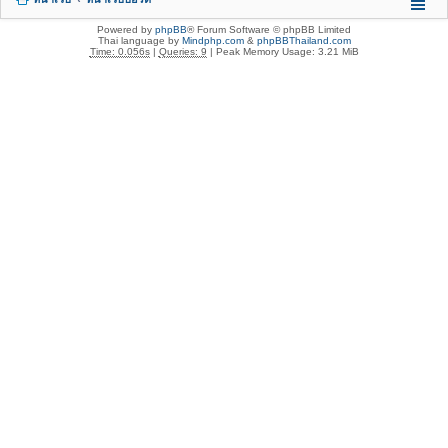
Powered by
phpBB
® Forum Software © phpBB Limited
Thai language by
Mindphp.com
&
phpBBThailand.com
Time: 0.056s
|
Queries: 9
| Peak Memory Usage: 3.21 MiB