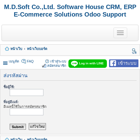
M.D.Soft Co.,Ltd. Software House CRM, ERP
E-Commerce Solutions Odoo Support
T
o
g
g
หน้าเว็บ
หน้าเว็บบอร์ด
l
นห
e
า
n
เมนูลัด
FAQ
เข้าสู่ระบบ
เข้าระบบ
Log in with LINE
a
สมัครสมาชิก
v
i
ส่งรหัสผ่าน
g
a
ชื่อผู้ใช้:
t
i
o
ที่อยู่อีเมล์:
n
อีเมลนี้ใช้ในการสมัครสมาชิก
หน้าเว็บ
หน้าเว็บบอร์ด