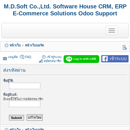
M.D.Soft Co.,Ltd. Software House CRM, ERP
E-Commerce Solutions Odoo Support
T
o
g
g
หน้าเว็บ
หน้าเว็บบอร์ด
l
นห
e
า
n
เมนูลัด
FAQ
เข้าสู่ระบบ
เข้าระบบ
Log in with LINE
a
สมัครสมาชิก
v
i
ส่งรหัสผ่าน
g
a
ชื่อผู้ใช้:
t
i
o
ที่อยู่อีเมล์:
n
อีเมลนี้ใช้ในการสมัครสมาชิก
หน้าเว็บ
หน้าเว็บบอร์ด