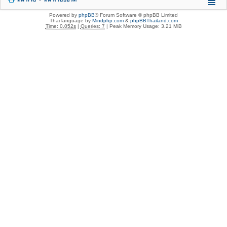
Powered by
phpBB
® Forum Software © phpBB Limited
Thai language by
Mindphp.com
&
phpBBThailand.com
Time: 0.052s
|
Queries: 7
| Peak Memory Usage: 3.21 MiB