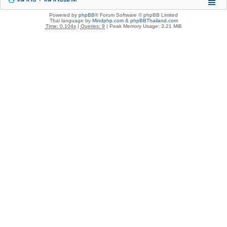
Powered by
phpBB
® Forum Software © phpBB Limited
Thai language by
Mindphp.com
&
phpBBThailand.com
Time: 0.104s
|
Queries: 9
| Peak Memory Usage: 3.21 MiB