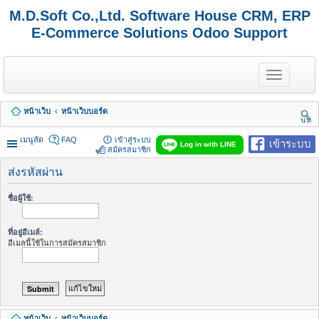
M.D.Soft Co.,Ltd. Software House CRM, ERP
E-Commerce Solutions Odoo Support
T
o
g
g
หน้าเว็บ
หน้าเว็บบอร์ด
l
นห
e
า
n
เมนูลัด
FAQ
เข้าสู่ระบบ
เข้าระบบ
Log in with LINE
a
สมัครสมาชิก
v
i
ส่งรหัสผ่าน
g
a
ชื่อผู้ใช้:
t
i
o
ที่อยู่อีเมล์:
n
อีเมลนี้ใช้ในการสมัครสมาชิก
หน้าเว็บ
หน้าเว็บบอร์ด