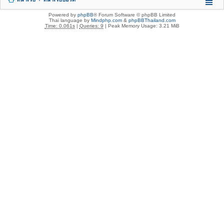
Powered by
phpBB
® Forum Software © phpBB Limited
Thai language by
Mindphp.com
&
phpBBThailand.com
Time: 0.061s
|
Queries: 9
| Peak Memory Usage: 3.21 MiB