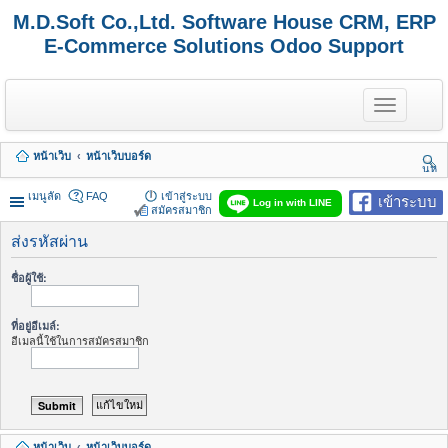
M.D.Soft Co.,Ltd. Software House CRM, ERP
E-Commerce Solutions Odoo Support
T
o
g
g
หน้าเว็บ
หน้าเว็บบอร์ด
l
นห
e
า
n
เมนูลัด
FAQ
เข้าสู่ระบบ
เข้าระบบ
Log in with LINE
a
สมัครสมาชิก
v
i
ส่งรหัสผ่าน
g
a
ชื่อผู้ใช้:
t
i
o
ที่อยู่อีเมล์:
n
อีเมลนี้ใช้ในการสมัครสมาชิก
หน้าเว็บ
หน้าเว็บบอร์ด