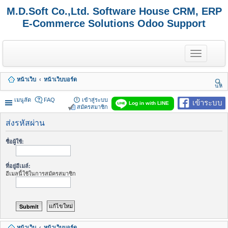
M.D.Soft Co.,Ltd. Software House CRM, ERP
E-Commerce Solutions Odoo Support
T
o
g
g
หน้าเว็บ
หน้าเว็บบอร์ด
l
นห
e
า
n
เมนูลัด
FAQ
เข้าสู่ระบบ
เข้าระบบ
Log in with LINE
a
สมัครสมาชิก
v
i
ส่งรหัสผ่าน
g
a
ชื่อผู้ใช้:
t
i
o
ที่อยู่อีเมล์:
n
อีเมลนี้ใช้ในการสมัครสมาชิก
หน้าเว็บ
หน้าเว็บบอร์ด