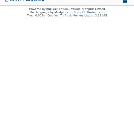
Powered by
phpBB
® Forum Software © phpBB Limited
Thai language by
Mindphp.com
&
phpBBThailand.com
Time: 0.051s
|
Queries: 7
| Peak Memory Usage: 3.21 MiB