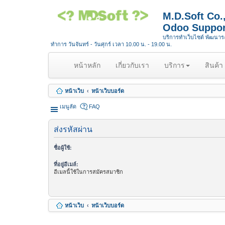
M.D.Soft Co
Odoo Suppor
บริการทำเว็บไซต์ พัฒนา
ทำการ วันจันทร์ - วันศุกร์ เวลา 10.00 น. - 19.00 น.
(
หน้าหลัก
เกี่ยวกับเรา
บริการ
สินค้า
c
u
หน้าเว็บ
หน้าเว็บบอร์ด
r
r
เมนูลัด
FAQ
e
n
ส่งรหัสผ่าน
t
)
ชื่อผู้ใช้:
ที่อยู่อีเมล์:
อีเมลนี้ใช้ในการสมัครสมาชิก
หน้าเว็บ
หน้าเว็บบอร์ด