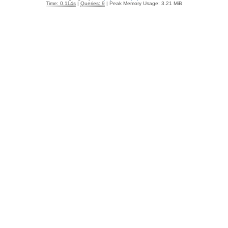
Time: 0.114s
|
Queries: 9
| Peak Memory Usage: 3.21 MiB