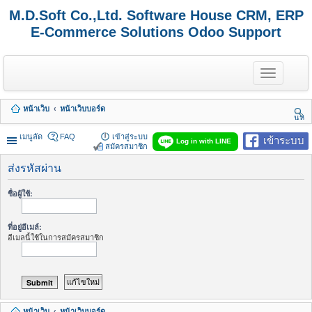
M.D.Soft Co.,Ltd. Software House CRM, ERP
E-Commerce Solutions Odoo Support
T
o
g
g
หน้าเว็บ
หน้าเว็บบอร์ด
l
นห
e
า
n
เมนูลัด
FAQ
เข้าสู่ระบบ
เข้าระบบ
Log in with LINE
a
สมัครสมาชิก
v
i
ส่งรหัสผ่าน
g
a
ชื่อผู้ใช้:
t
i
o
ที่อยู่อีเมล์:
n
อีเมลนี้ใช้ในการสมัครสมาชิก
หน้าเว็บ
หน้าเว็บบอร์ด