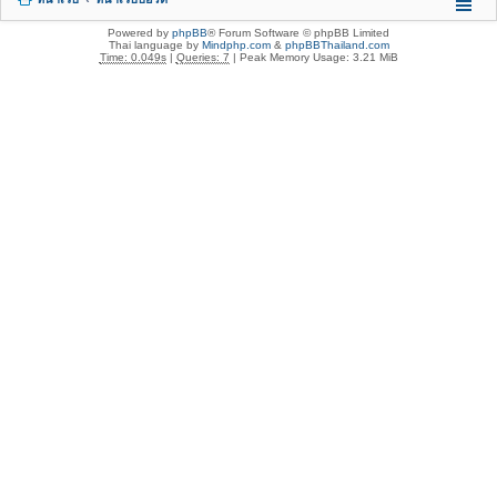
Powered by
phpBB
® Forum Software © phpBB Limited
Thai language by
Mindphp.com
&
phpBBThailand.com
Time: 0.049s
|
Queries: 7
| Peak Memory Usage: 3.21 MiB