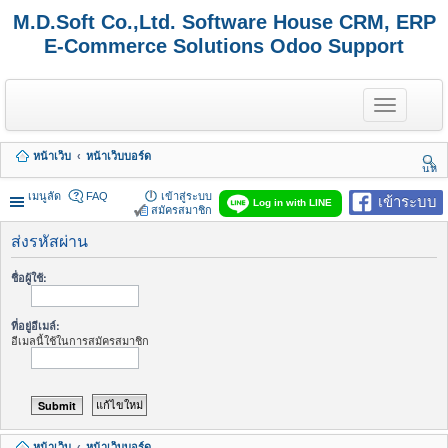
M.D.Soft Co.,Ltd. Software House CRM, ERP
E-Commerce Solutions Odoo Support
T
o
g
g
หน้าเว็บ
หน้าเว็บบอร์ด
l
นห
e
า
n
เมนูลัด
FAQ
เข้าสู่ระบบ
เข้าระบบ
Log in with LINE
a
สมัครสมาชิก
v
i
ส่งรหัสผ่าน
g
a
ชื่อผู้ใช้:
t
i
o
ที่อยู่อีเมล์:
n
อีเมลนี้ใช้ในการสมัครสมาชิก
หน้าเว็บ
หน้าเว็บบอร์ด