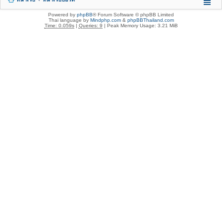
Powered by
phpBB
® Forum Software © phpBB Limited
Thai language by
Mindphp.com
&
phpBBThailand.com
Time: 0.059s
|
Queries: 9
| Peak Memory Usage: 3.21 MiB