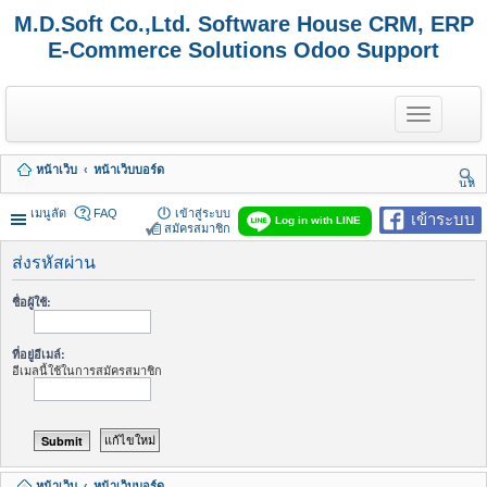
M.D.Soft Co.,Ltd. Software House CRM, ERP
E-Commerce Solutions Odoo Support
T
o
g
g
หน้าเว็บ
หน้าเว็บบอร์ด
l
นห
e
า
n
เมนูลัด
FAQ
เข้าสู่ระบบ
เข้าระบบ
Log in with LINE
a
สมัครสมาชิก
v
i
ส่งรหัสผ่าน
g
a
ชื่อผู้ใช้:
t
i
o
ที่อยู่อีเมล์:
n
อีเมลนี้ใช้ในการสมัครสมาชิก
หน้าเว็บ
หน้าเว็บบอร์ด