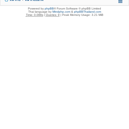
Powered by
phpBB
® Forum Software © phpBB Limited
Thai language by
Mindphp.com
&
phpBBThailand.com
Time: 0.088s
|
Queries: 9
| Peak Memory Usage: 3.21 MiB