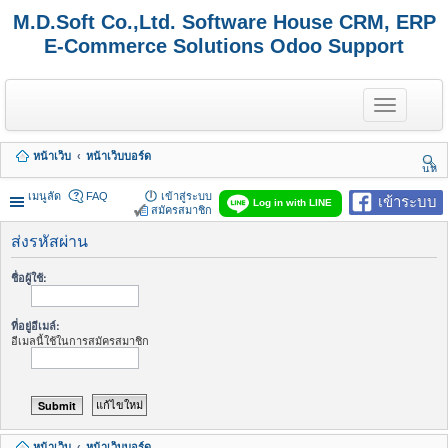
M.D.Soft Co.,Ltd. Software House CRM, ERP
E-Commerce Solutions Odoo Support
T
o
g
g
หน้าเว็บ
หน้าเว็บบอร์ด
l
นห
e
า
n
เมนูลัด
FAQ
เข้าสู่ระบบ
เข้าระบบ
Log in with LINE
a
สมัครสมาชิก
v
i
ส่งรหัสผ่าน
g
a
ชื่อผู้ใช้:
t
i
o
ที่อยู่อีเมล์:
n
อีเมลนี้ใช้ในการสมัครสมาชิก
หน้าเว็บ
หน้าเว็บบอร์ด