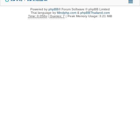
Powered by
phpBB
® Forum Software © phpBB Limited
Thai language by
Mindphp.com
&
phpBBThailand.com
Time: 0.056s
|
Queries: 7
| Peak Memory Usage: 3.21 MiB