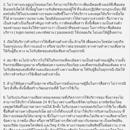
2. ไม่ว่าท่านจะอยู่มุมไหนของโลก ก็สามารถใช้บริการ เพียงมีคอมพิวเตอร์ที่เชื่อมต่อ
อินเทอร์เน็ตได้ ทั้งนี้อยู่ในความรับผิดชอบของผู้ใช้ ที่จะต้องปฏิบัติตามกฎระเบียบ ที่มี
ผลบังคับใช้ในประเทศต่างๆ ขอสงวนสิทธิ์ในการให้บริการ และหยุดให้บริการเมื่อใด
ก็ได้ ตามแต่ความเหมาะสม โดยมิต้องบอกกล่าวให้ท่านทราบล่วงหน้า ถือว่าความ
เป็นส่วนตัวเป็นเรื่องสำคัญมากสำหรับ การติดต่อสื่อสาร ทั้งนี้เพื่อความเป็นส่วนตัว
ของท่านเอง ขอแจ้งให้ท่านทราบว่า เป็นหน้าที่ของท่านเอง ในการรักษาชื่อติดต่อ
บริการ ( login name) และรหัสผ่าน ( password) ให้ปลอดภัย ไม่บอกให้ผู้อื่นทราบ
3. เปิดให้บริการสำหรับการใช้เพื่อส่วนตัวเท่านั้น ห้ามใช้ เพื่อผลประโยชน์ทางธุรกิจ
ในทุกรูปแบบ ทั้งการแอบอ้าง หรือขายบริการต่อ (resale) หากท่านทำความเสียหาย
ให้กับผู้อื่น ทาง จะไม่รับผิดชอบต่อข้อเสียหายในทุกกรณี
4. สมาชิก จะไม่นำบริการไปใช้ในกิจกรรมที่ละเมิดความเป็นส่วนตัวของผู้อื่น รวมทั้ง
กิจกรรมที่ผิดกฎหมาย หรือขัดต่อความสงบเรียบร้อย และศีลธรรมอันดีของสังคม ทาง
ไม่รับผิดชอบต่อสิ่งที่ท่านละเมิดและสร้างความเสียหาย ให้กับผู้อื่นในทุกกรณี เปิดให้
บริการสำหรับการใช้เพื่อส่วนตัวเท่านั้น
5. ห้ามใช้ข้อความที่ไม่สุภาพ หรือเป็นการหมิ่นประมาทผู้อื่นในการสื่อสาร ไม่ว่ากรณี
ใดๆ ทั้งสิ้น ทั้งนี้เพื่อสร้างวัฒนธรรมที่ดี ในการใช้เว็บ
6. ไม่รับประกันความเสียหายของจดหมายที่เกิดจากการใช้บริการของ ซึ่งอาจจะไม่
สามารถให้บริการได้ตลอด 24 ชั่วโมง เพราะเครื่องเซิร์ฟเวอร์ของ อาจขัดข้องโดย
เหตุสุดวิสัยที่ไม่อาจคาดการณ์ได้ อีกทั้ง ไม่รับรองความปลอดภัยในการใช้เว็บ เพื่อสั่ง
ซื้อสินค้าผ่านทางอินเทอร์เน็ต อย่างไรก็ดีระบบที่ นำมาให้บริการกับท่านเป็นระบบ ที่
มีความปลอดภัยได้มาตรฐาน ซึ่งในภาวะการทำงานปกติจะไม่เกิด ความเสียหายใดๆ
ข้อความ ภาพนิ่ง เสียง หรือภาพวิดีโอต่างๆ ที่พ่วงท้ายมากับจดหมาย เป็นทรัพย์สิน
ของบริษัท กรุงเทพโทรทัศน์ และวิทยุ จำกัด ทางเราขอสงวนลิขสิทธิ์ในข้อความ ภาพ