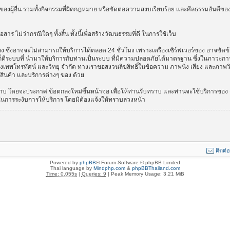
องผู้อื่น รวมทั้งกิจกรรมที่ผิดกฎหมาย หรือขัดต่อความสงบเรียบร้อย และศีลธรรมอันดีของ
าร ไม่ว่ากรณีใดๆ ทั้งสิ้น ทั้งนี้เพื่อสร้างวัฒนธรรมที่ดี ในการใช้เว็บ
ึ่งอาจจะไม่สามารถให้บริการได้ตลอด 24 ชั่วโมง เพราะเครื่องเซิร์ฟเวอร์ของ อาจขัดข้อง
างไรก็ดีระบบที่ นำมาให้บริการกับท่านเป็นระบบ ที่มีความปลอดภัยได้มาตรฐาน ซึ่งในภาวะ
รุงเทพโทรทัศน์ และวิทยุ จำกัด ทางเราขอสงวนลิขสิทธิ์ในข้อความ ภาพนิ่ง เสียง และภาพ
่อสินค้า และบริการต่างๆ ของ ด้วย
บ โดยจะประกาศ ข้อตกลงใหม่ขึ้นหน้าจอ เพื่อให้ท่านรับทราบ และท่านจะใช้บริการของ ต
ในการระงับการให้บริการ โดยมิต้องแจ้งให้ทราบล่วงหน้า
ติดต่
Powered by
phpBB
® Forum Software © phpBB Limited
Thai language by
Mindphp.com
&
phpBBThailand.com
Time: 0.055s
|
Queries: 9
| Peak Memory Usage: 3.21 MiB