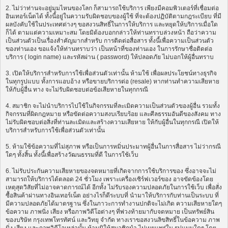
2. ไม่ว่าท่านจะอยู่มุมไหนของโลก ก็สามารถใช้บริการ เพียงมีคอมพิวเตอร์ที่เชื่อมต่อ
อินเทอร์เน็ตได้ ทั้งนี้อยู่ในความรับผิดชอบของผู้ใช้ ที่จะต้องปฏิบัติตามกฎระเบียบ ที่มี
ผลบังคับใช้ในประเทศต่างๆ ขอสงวนสิทธิ์ในการให้บริการ และหยุดให้บริการเมื่อใด
ก็ได้ ตามแต่ความเหมาะสม โดยมิต้องบอกกล่าวให้ท่านทราบล่วงหน้า ถือว่าความ
เป็นส่วนตัวเป็นเรื่องสำคัญมากสำหรับ การติดต่อสื่อสาร ทั้งนี้เพื่อความเป็นส่วนตัว
ของท่านเอง ขอแจ้งให้ท่านทราบว่า เป็นหน้าที่ของท่านเอง ในการรักษาชื่อติดต่อ
บริการ ( login name) และรหัสผ่าน ( password) ให้ปลอดภัย ไม่บอกให้ผู้อื่นทราบ
3. เปิดให้บริการสำหรับการใช้เพื่อส่วนตัวเท่านั้น ห้ามใช้ เพื่อผลประโยชน์ทางธุรกิจ
ในทุกรูปแบบ ทั้งการแอบอ้าง หรือขายบริการต่อ (resale) หากท่านทำความเสียหาย
ให้กับผู้อื่น ทาง จะไม่รับผิดชอบต่อข้อเสียหายในทุกกรณี
4. สมาชิก จะไม่นำบริการไปใช้ในกิจกรรมที่ละเมิดความเป็นส่วนตัวของผู้อื่น รวมทั้ง
กิจกรรมที่ผิดกฎหมาย หรือขัดต่อความสงบเรียบร้อย และศีลธรรมอันดีของสังคม ทาง
ไม่รับผิดชอบต่อสิ่งที่ท่านละเมิดและสร้างความเสียหาย ให้กับผู้อื่นในทุกกรณี เปิดให้
บริการสำหรับการใช้เพื่อส่วนตัวเท่านั้น
5. ห้ามใช้ข้อความที่ไม่สุภาพ หรือเป็นการหมิ่นประมาทผู้อื่นในการสื่อสาร ไม่ว่ากรณี
ใดๆ ทั้งสิ้น ทั้งนี้เพื่อสร้างวัฒนธรรมที่ดี ในการใช้เว็บ
6. ไม่รับประกันความเสียหายของจดหมายที่เกิดจากการใช้บริการของ ซึ่งอาจจะไม่
สามารถให้บริการได้ตลอด 24 ชั่วโมง เพราะเครื่องเซิร์ฟเวอร์ของ อาจขัดข้องโดย
เหตุสุดวิสัยที่ไม่อาจคาดการณ์ได้ อีกทั้ง ไม่รับรองความปลอดภัยในการใช้เว็บ เพื่อสั่ง
ซื้อสินค้าผ่านทางอินเทอร์เน็ต อย่างไรก็ดีระบบที่ นำมาให้บริการกับท่านเป็นระบบ ที่
มีความปลอดภัยได้มาตรฐาน ซึ่งในภาวะการทำงานปกติจะไม่เกิด ความเสียหายใดๆ
ข้อความ ภาพนิ่ง เสียง หรือภาพวิดีโอต่างๆ ที่พ่วงท้ายมากับจดหมาย เป็นทรัพย์สิน
ของบริษัท กรุงเทพโทรทัศน์ และวิทยุ จำกัด ทางเราขอสงวนลิขสิทธิ์ในข้อความ ภาพ