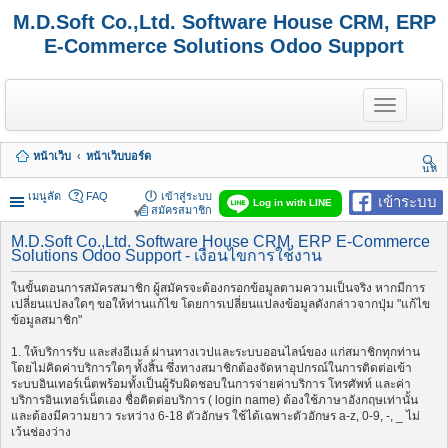
M.D.Soft Co.,Ltd. Software House CRM, ERP
E-Commerce Solutions Odoo Support
T
o
g
g
หน้าเว็บ
หน้าเว็บบอร์ด
l
นห
e
า
n
เมนูลัด
FAQ
เข้าสู่ระบบ
เข้าระบบ
Log in with LINE
a
สมัครสมาชิก
v
i
M.D.Soft Co.,Ltd. Software House CRM, ERP E-Commerce
Solutions Odoo Support - เงื่อนไขการใช้งาน
g
a
t
ในขั้นตอนการสมัครสมาชิก ผู้สมัครจะต้องกรอกข้อมูลตามความเป็นจริง หากมีการ
i
เปลี่ยนแปลงใดๆ ขอให้ท่านแก้ไข โดยการเปลี่ยนแปลงข้อมูลดังกล่าวจากปุ่ม "แก้ไข
o
ข้อมูลสมาชิก"
n
1. ให้บริการรับ และส่งอีเมล์ ผ่านทางเวปและระบบออนไลน์ของ แก่สมาชิกทุกท่าน
โดยไม่คิดค่าบริการใดๆ ทั้งสิ้น ซึ่งทางสมาชิกต้องจัดหาอุปกรณ์ในการติดต่อเข้า
ระบบอินเทอร์เน็ตพร้อมทั้งเป็นผู้รับผิดชอบในการจ่ายค่าบริการ โทรศัพท์ และค่า
บริการอินเทอร์เน็ตเอง ชื่อติดต่อบริการ ( login name) ต้องใช้ภาษาอังกฤษเท่านั้น
และต้องมีความยาว ระหว่าง 6-18 ตัวอักษร ใช้ได้เฉพาะตัวอักษร a-z, 0-9, -, _ ไม่
เว้นช่องว่าง