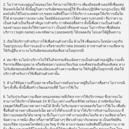
2. ไม่ว่าท่านจะอยู่มุมไหนของโลก ก็สามารถใช้บริการ เพียงมีคอมพิวเตอร์ที่เชื่อมต่อ
อินเทอร์เน็ตได้ ทั้งนี้อยู่ในความรับผิดชอบของผู้ใช้ ที่จะต้องปฏิบัติตามกฎระเบียบ ที่มี
ผลบังคับใช้ในประเทศต่างๆ ขอสงวนสิทธิ์ในการให้บริการ และหยุดให้บริการเมื่อใด
ก็ได้ ตามแต่ความเหมาะสม โดยมิต้องบอกกล่าวให้ท่านทราบล่วงหน้า ถือว่าความ
เป็นส่วนตัวเป็นเรื่องสำคัญมากสำหรับ การติดต่อสื่อสาร ทั้งนี้เพื่อความเป็นส่วนตัว
ของท่านเอง ขอแจ้งให้ท่านทราบว่า เป็นหน้าที่ของท่านเอง ในการรักษาชื่อติดต่อ
บริการ ( login name) และรหัสผ่าน ( password) ให้ปลอดภัย ไม่บอกให้ผู้อื่นทราบ
3. เปิดให้บริการสำหรับการใช้เพื่อส่วนตัวเท่านั้น ห้ามใช้ เพื่อผลประโยชน์ทางธุรกิจ
ในทุกรูปแบบ ทั้งการแอบอ้าง หรือขายบริการต่อ (resale) หากท่านทำความเสียหาย
ให้กับผู้อื่น ทาง จะไม่รับผิดชอบต่อข้อเสียหายในทุกกรณี
4. สมาชิก จะไม่นำบริการไปใช้ในกิจกรรมที่ละเมิดความเป็นส่วนตัวของผู้อื่น รวมทั้ง
กิจกรรมที่ผิดกฎหมาย หรือขัดต่อความสงบเรียบร้อย และศีลธรรมอันดีของสังคม ทาง
ไม่รับผิดชอบต่อสิ่งที่ท่านละเมิดและสร้างความเสียหาย ให้กับผู้อื่นในทุกกรณี เปิดให้
บริการสำหรับการใช้เพื่อส่วนตัวเท่านั้น
5. ห้ามใช้ข้อความที่ไม่สุภาพ หรือเป็นการหมิ่นประมาทผู้อื่นในการสื่อสาร ไม่ว่ากรณี
ใดๆ ทั้งสิ้น ทั้งนี้เพื่อสร้างวัฒนธรรมที่ดี ในการใช้เว็บ
6. ไม่รับประกันความเสียหายของจดหมายที่เกิดจากการใช้บริการของ ซึ่งอาจจะไม่
สามารถให้บริการได้ตลอด 24 ชั่วโมง เพราะเครื่องเซิร์ฟเวอร์ของ อาจขัดข้องโดย
เหตุสุดวิสัยที่ไม่อาจคาดการณ์ได้ อีกทั้ง ไม่รับรองความปลอดภัยในการใช้เว็บ เพื่อสั่ง
ซื้อสินค้าผ่านทางอินเทอร์เน็ต อย่างไรก็ดีระบบที่ นำมาให้บริการกับท่านเป็นระบบ ที่
มีความปลอดภัยได้มาตรฐาน ซึ่งในภาวะการทำงานปกติจะไม่เกิด ความเสียหายใดๆ
ข้อความ ภาพนิ่ง เสียง หรือภาพวิดีโอต่างๆ ที่พ่วงท้ายมากับจดหมาย เป็นทรัพย์สิน
ของบริษัท กรุงเทพโทรทัศน์ และวิทยุ จำกัด ทางเราขอสงวนลิขสิทธิ์ในข้อความ ภาพ