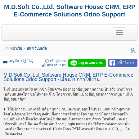
M.D.Soft Co.,Ltd. Software House CRM, ERP
E-Commerce Solutions Odoo Support
T
o
g
g
หน้าเว็บ
หน้าเว็บบอร์ด
l
นห
e
า
n
เมนูลัด
FAQ
เข้าสู่ระบบ
เข้าระบบ
Log in with LINE
a
สมัครสมาชิก
v
i
M.D.Soft Co.,Ltd. Software House CRM, ERP E-Commerce
Solutions Odoo Support - เงื่อนไขการใช้งาน
g
a
t
ในขั้นตอนการสมัครสมาชิก ผู้สมัครจะต้องกรอกข้อมูลตามความเป็นจริง หากมีการ
i
เปลี่ยนแปลงใดๆ ขอให้ท่านแก้ไข โดยการเปลี่ยนแปลงข้อมูลดังกล่าวจากปุ่ม "แก้ไข
o
ข้อมูลสมาชิก"
n
1. ให้บริการรับ และส่งอีเมล์ ผ่านทางเวปและระบบออนไลน์ของ แก่สมาชิกทุกท่าน
โดยไม่คิดค่าบริการใดๆ ทั้งสิ้น ซึ่งทางสมาชิกต้องจัดหาอุปกรณ์ในการติดต่อเข้า
ระบบอินเทอร์เน็ตพร้อมทั้งเป็นผู้รับผิดชอบในการจ่ายค่าบริการ โทรศัพท์ และค่า
บริการอินเทอร์เน็ตเอง ชื่อติดต่อบริการ ( login name) ต้องใช้ภาษาอังกฤษเท่านั้น
และต้องมีความยาว ระหว่าง 6-18 ตัวอักษร ใช้ได้เฉพาะตัวอักษร a-z, 0-9, -, _ ไม่
เว้นช่องว่าง