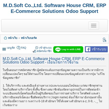
M.D.Soft Co.,Ltd. Software House CRM, ERP
E-Commerce Solutions Odoo Support
T
o
g
g
หน้าเว็บ
หน้าเว็บบอร์ด
l
นห
e
า
n
เมนูลัด
FAQ
เข้าสู่ระบบ
เข้าระบบ
Log in with LINE
a
สมัครสมาชิก
v
i
M.D.Soft Co.,Ltd. Software House CRM, ERP E-Commerce
Solutions Odoo Support - เงื่อนไขการใช้งาน
g
a
t
ในขั้นตอนการสมัครสมาชิก ผู้สมัครจะต้องกรอกข้อมูลตามความเป็นจริง หากมีการ
i
เปลี่ยนแปลงใดๆ ขอให้ท่านแก้ไข โดยการเปลี่ยนแปลงข้อมูลดังกล่าวจากปุ่ม "แก้ไข
o
ข้อมูลสมาชิก"
n
1. ให้บริการรับ และส่งอีเมล์ ผ่านทางเวปและระบบออนไลน์ของ แก่สมาชิกทุกท่าน
โดยไม่คิดค่าบริการใดๆ ทั้งสิ้น ซึ่งทางสมาชิกต้องจัดหาอุปกรณ์ในการติดต่อเข้า
ระบบอินเทอร์เน็ตพร้อมทั้งเป็นผู้รับผิดชอบในการจ่ายค่าบริการ โทรศัพท์ และค่า
บริการอินเทอร์เน็ตเอง ชื่อติดต่อบริการ ( login name) ต้องใช้ภาษาอังกฤษเท่านั้น
และต้องมีความยาว ระหว่าง 6-18 ตัวอักษร ใช้ได้เฉพาะตัวอักษร a-z, 0-9, -, _ ไม่
เว้นช่องว่าง