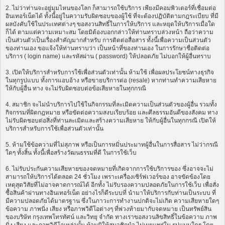
2. ไม่ว่าท่านจะอยู่มุมไหนของโลก ก็สามารถใช้บริการ เพียงมีคอมพิวเตอร์ที่เชื่อมต่อ
อินเทอร์เน็ตได้ ทั้งนี้อยู่ในความรับผิดชอบของผู้ใช้ ที่จะต้องปฏิบัติตามกฎระเบียบ ที่มี
ผลบังคับใช้ในประเทศต่างๆ ขอสงวนสิทธิ์ในการให้บริการ และหยุดให้บริการเมื่อใด
ก็ได้ ตามแต่ความเหมาะสม โดยมิต้องบอกกล่าวให้ท่านทราบล่วงหน้า ถือว่าความ
เป็นส่วนตัวเป็นเรื่องสำคัญมากสำหรับ การติดต่อสื่อสาร ทั้งนี้เพื่อความเป็นส่วนตัว
ของท่านเอง ขอแจ้งให้ท่านทราบว่า เป็นหน้าที่ของท่านเอง ในการรักษาชื่อติดต่อ
บริการ ( login name) และรหัสผ่าน ( password) ให้ปลอดภัย ไม่บอกให้ผู้อื่นทราบ
3. เปิดให้บริการสำหรับการใช้เพื่อส่วนตัวเท่านั้น ห้ามใช้ เพื่อผลประโยชน์ทางธุรกิจ
ในทุกรูปแบบ ทั้งการแอบอ้าง หรือขายบริการต่อ (resale) หากท่านทำความเสียหาย
ให้กับผู้อื่น ทาง จะไม่รับผิดชอบต่อข้อเสียหายในทุกกรณี
4. สมาชิก จะไม่นำบริการไปใช้ในกิจกรรมที่ละเมิดความเป็นส่วนตัวของผู้อื่น รวมทั้ง
กิจกรรมที่ผิดกฎหมาย หรือขัดต่อความสงบเรียบร้อย และศีลธรรมอันดีของสังคม ทาง
ไม่รับผิดชอบต่อสิ่งที่ท่านละเมิดและสร้างความเสียหาย ให้กับผู้อื่นในทุกกรณี เปิดให้
บริการสำหรับการใช้เพื่อส่วนตัวเท่านั้น
5. ห้ามใช้ข้อความที่ไม่สุภาพ หรือเป็นการหมิ่นประมาทผู้อื่นในการสื่อสาร ไม่ว่ากรณี
ใดๆ ทั้งสิ้น ทั้งนี้เพื่อสร้างวัฒนธรรมที่ดี ในการใช้เว็บ
6. ไม่รับประกันความเสียหายของจดหมายที่เกิดจากการใช้บริการของ ซึ่งอาจจะไม่
สามารถให้บริการได้ตลอด 24 ชั่วโมง เพราะเครื่องเซิร์ฟเวอร์ของ อาจขัดข้องโดย
เหตุสุดวิสัยที่ไม่อาจคาดการณ์ได้ อีกทั้ง ไม่รับรองความปลอดภัยในการใช้เว็บ เพื่อสั่ง
ซื้อสินค้าผ่านทางอินเทอร์เน็ต อย่างไรก็ดีระบบที่ นำมาให้บริการกับท่านเป็นระบบ ที่
มีความปลอดภัยได้มาตรฐาน ซึ่งในภาวะการทำงานปกติจะไม่เกิด ความเสียหายใดๆ
ข้อความ ภาพนิ่ง เสียง หรือภาพวิดีโอต่างๆ ที่พ่วงท้ายมากับจดหมาย เป็นทรัพย์สิน
ของบริษัท กรุงเทพโทรทัศน์ และวิทยุ จำกัด ทางเราขอสงวนลิขสิทธิ์ในข้อความ ภาพ