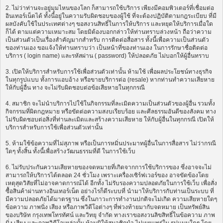
2. ไม่ว่าท่านจะอยู่มุมไหนของโลก ก็สามารถใช้บริการ เพียงมีคอมพิวเตอร์ที่เชื่อมต่อ
อินเทอร์เน็ตได้ ทั้งนี้อยู่ในความรับผิดชอบของผู้ใช้ ที่จะต้องปฏิบัติตามกฎระเบียบ ที่มี
ผลบังคับใช้ในประเทศต่างๆ ขอสงวนสิทธิ์ในการให้บริการ และหยุดให้บริการเมื่อใด
ก็ได้ ตามแต่ความเหมาะสม โดยมิต้องบอกกล่าวให้ท่านทราบล่วงหน้า ถือว่าความ
เป็นส่วนตัวเป็นเรื่องสำคัญมากสำหรับ การติดต่อสื่อสาร ทั้งนี้เพื่อความเป็นส่วนตัว
ของท่านเอง ขอแจ้งให้ท่านทราบว่า เป็นหน้าที่ของท่านเอง ในการรักษาชื่อติดต่อ
บริการ ( login name) และรหัสผ่าน ( password) ให้ปลอดภัย ไม่บอกให้ผู้อื่นทราบ
3. เปิดให้บริการสำหรับการใช้เพื่อส่วนตัวเท่านั้น ห้ามใช้ เพื่อผลประโยชน์ทางธุรกิจ
ในทุกรูปแบบ ทั้งการแอบอ้าง หรือขายบริการต่อ (resale) หากท่านทำความเสียหาย
ให้กับผู้อื่น ทาง จะไม่รับผิดชอบต่อข้อเสียหายในทุกกรณี
4. สมาชิก จะไม่นำบริการไปใช้ในกิจกรรมที่ละเมิดความเป็นส่วนตัวของผู้อื่น รวมทั้ง
กิจกรรมที่ผิดกฎหมาย หรือขัดต่อความสงบเรียบร้อย และศีลธรรมอันดีของสังคม ทาง
ไม่รับผิดชอบต่อสิ่งที่ท่านละเมิดและสร้างความเสียหาย ให้กับผู้อื่นในทุกกรณี เปิดให้
บริการสำหรับการใช้เพื่อส่วนตัวเท่านั้น
5. ห้ามใช้ข้อความที่ไม่สุภาพ หรือเป็นการหมิ่นประมาทผู้อื่นในการสื่อสาร ไม่ว่ากรณี
ใดๆ ทั้งสิ้น ทั้งนี้เพื่อสร้างวัฒนธรรมที่ดี ในการใช้เว็บ
6. ไม่รับประกันความเสียหายของจดหมายที่เกิดจากการใช้บริการของ ซึ่งอาจจะไม่
สามารถให้บริการได้ตลอด 24 ชั่วโมง เพราะเครื่องเซิร์ฟเวอร์ของ อาจขัดข้องโดย
เหตุสุดวิสัยที่ไม่อาจคาดการณ์ได้ อีกทั้ง ไม่รับรองความปลอดภัยในการใช้เว็บ เพื่อสั่ง
ซื้อสินค้าผ่านทางอินเทอร์เน็ต อย่างไรก็ดีระบบที่ นำมาให้บริการกับท่านเป็นระบบ ที่
มีความปลอดภัยได้มาตรฐาน ซึ่งในภาวะการทำงานปกติจะไม่เกิด ความเสียหายใดๆ
ข้อความ ภาพนิ่ง เสียง หรือภาพวิดีโอต่างๆ ที่พ่วงท้ายมากับจดหมาย เป็นทรัพย์สิน
ของบริษัท กรุงเทพโทรทัศน์ และวิทยุ จำกัด ทางเราขอสงวนลิขสิทธิ์ในข้อความ ภาพ