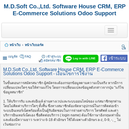
M.D.Soft Co.,Ltd. Software House CRM, ERP
E-Commerce Solutions Odoo Support
T
o
g
g
หน้าเว็บ
หน้าเว็บบอร์ด
l
นห
e
า
n
เมนูลัด
FAQ
เข้าสู่ระบบ
เข้าระบบ
Log in with LINE
a
สมัครสมาชิก
v
i
M.D.Soft Co.,Ltd. Software House CRM, ERP E-Commerce
Solutions Odoo Support - เงื่อนไขการใช้งาน
g
a
t
ในขั้นตอนการสมัครสมาชิก ผู้สมัครจะต้องกรอกข้อมูลตามความเป็นจริง หากมีการ
i
เปลี่ยนแปลงใดๆ ขอให้ท่านแก้ไข โดยการเปลี่ยนแปลงข้อมูลดังกล่าวจากปุ่ม "แก้ไข
o
ข้อมูลสมาชิก"
n
1. ให้บริการรับ และส่งอีเมล์ ผ่านทางเวปและระบบออนไลน์ของ แก่สมาชิกทุกท่าน
โดยไม่คิดค่าบริการใดๆ ทั้งสิ้น ซึ่งทางสมาชิกต้องจัดหาอุปกรณ์ในการติดต่อเข้า
ระบบอินเทอร์เน็ตพร้อมทั้งเป็นผู้รับผิดชอบในการจ่ายค่าบริการ โทรศัพท์ และค่า
บริการอินเทอร์เน็ตเอง ชื่อติดต่อบริการ ( login name) ต้องใช้ภาษาอังกฤษเท่านั้น
และต้องมีความยาว ระหว่าง 6-18 ตัวอักษร ใช้ได้เฉพาะตัวอักษร a-z, 0-9, -, _ ไม่
เว้นช่องว่าง