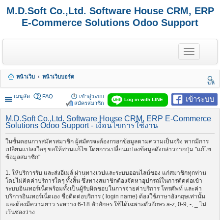
M.D.Soft Co.,Ltd. Software House CRM, ERP
E-Commerce Solutions Odoo Support
T
o
g
g
หน้าเว็บ
หน้าเว็บบอร์ด
l
นห
e
า
n
เมนูลัด
FAQ
เข้าสู่ระบบ
เข้าระบบ
Log in with LINE
a
สมัครสมาชิก
v
i
M.D.Soft Co.,Ltd. Software House CRM, ERP E-Commerce
Solutions Odoo Support - เงื่อนไขการใช้งาน
g
a
t
ในขั้นตอนการสมัครสมาชิก ผู้สมัครจะต้องกรอกข้อมูลตามความเป็นจริง หากมีการ
i
เปลี่ยนแปลงใดๆ ขอให้ท่านแก้ไข โดยการเปลี่ยนแปลงข้อมูลดังกล่าวจากปุ่ม "แก้ไข
o
ข้อมูลสมาชิก"
n
1. ให้บริการรับ และส่งอีเมล์ ผ่านทางเวปและระบบออนไลน์ของ แก่สมาชิกทุกท่าน
โดยไม่คิดค่าบริการใดๆ ทั้งสิ้น ซึ่งทางสมาชิกต้องจัดหาอุปกรณ์ในการติดต่อเข้า
ระบบอินเทอร์เน็ตพร้อมทั้งเป็นผู้รับผิดชอบในการจ่ายค่าบริการ โทรศัพท์ และค่า
บริการอินเทอร์เน็ตเอง ชื่อติดต่อบริการ ( login name) ต้องใช้ภาษาอังกฤษเท่านั้น
และต้องมีความยาว ระหว่าง 6-18 ตัวอักษร ใช้ได้เฉพาะตัวอักษร a-z, 0-9, -, _ ไม่
เว้นช่องว่าง