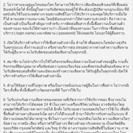
2. ไม่ว่าท่านจะอยู่มุมไหนของโลก ก็สามารถใช้บริการ เพียงมีคอมพิวเตอร์ที่เชื่อมต่อ
อินเทอร์เน็ตได้ ทั้งนี้อยู่ในความรับผิดชอบของผู้ใช้ ที่จะต้องปฏิบัติตามกฎระเบียบ ที่มี
ผลบังคับใช้ในประเทศต่างๆ ขอสงวนสิทธิ์ในการให้บริการ และหยุดให้บริการเมื่อใด
ก็ได้ ตามแต่ความเหมาะสม โดยมิต้องบอกกล่าวให้ท่านทราบล่วงหน้า ถือว่าความ
เป็นส่วนตัวเป็นเรื่องสำคัญมากสำหรับ การติดต่อสื่อสาร ทั้งนี้เพื่อความเป็นส่วนตัว
ของท่านเอง ขอแจ้งให้ท่านทราบว่า เป็นหน้าที่ของท่านเอง ในการรักษาชื่อติดต่อ
บริการ ( login name) และรหัสผ่าน ( password) ให้ปลอดภัย ไม่บอกให้ผู้อื่นทราบ
3. เปิดให้บริการสำหรับการใช้เพื่อส่วนตัวเท่านั้น ห้ามใช้ เพื่อผลประโยชน์ทางธุรกิจ
ในทุกรูปแบบ ทั้งการแอบอ้าง หรือขายบริการต่อ (resale) หากท่านทำความเสียหาย
ให้กับผู้อื่น ทาง จะไม่รับผิดชอบต่อข้อเสียหายในทุกกรณี
4. สมาชิก จะไม่นำบริการไปใช้ในกิจกรรมที่ละเมิดความเป็นส่วนตัวของผู้อื่น รวมทั้ง
กิจกรรมที่ผิดกฎหมาย หรือขัดต่อความสงบเรียบร้อย และศีลธรรมอันดีของสังคม ทาง
ไม่รับผิดชอบต่อสิ่งที่ท่านละเมิดและสร้างความเสียหาย ให้กับผู้อื่นในทุกกรณี เปิดให้
บริการสำหรับการใช้เพื่อส่วนตัวเท่านั้น
5. ห้ามใช้ข้อความที่ไม่สุภาพ หรือเป็นการหมิ่นประมาทผู้อื่นในการสื่อสาร ไม่ว่ากรณี
ใดๆ ทั้งสิ้น ทั้งนี้เพื่อสร้างวัฒนธรรมที่ดี ในการใช้เว็บ
6. ไม่รับประกันความเสียหายของจดหมายที่เกิดจากการใช้บริการของ ซึ่งอาจจะไม่
สามารถให้บริการได้ตลอด 24 ชั่วโมง เพราะเครื่องเซิร์ฟเวอร์ของ อาจขัดข้องโดย
เหตุสุดวิสัยที่ไม่อาจคาดการณ์ได้ อีกทั้ง ไม่รับรองความปลอดภัยในการใช้เว็บ เพื่อสั่ง
ซื้อสินค้าผ่านทางอินเทอร์เน็ต อย่างไรก็ดีระบบที่ นำมาให้บริการกับท่านเป็นระบบ ที่
มีความปลอดภัยได้มาตรฐาน ซึ่งในภาวะการทำงานปกติจะไม่เกิด ความเสียหายใดๆ
ข้อความ ภาพนิ่ง เสียง หรือภาพวิดีโอต่างๆ ที่พ่วงท้ายมากับจดหมาย เป็นทรัพย์สิน
ของบริษัท กรุงเทพโทรทัศน์ และวิทยุ จำกัด ทางเราขอสงวนลิขสิทธิ์ในข้อความ ภาพ