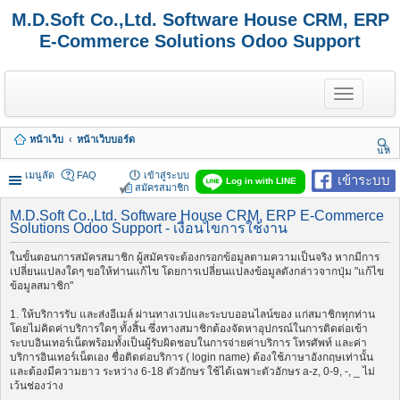
M.D.Soft Co.,Ltd. Software House CRM, ERP
E-Commerce Solutions Odoo Support
T
o
g
g
หน้าเว็บ
หน้าเว็บบอร์ด
l
นห
e
า
n
เมนูลัด
FAQ
เข้าสู่ระบบ
เข้าระบบ
Log in with LINE
a
สมัครสมาชิก
v
i
M.D.Soft Co.,Ltd. Software House CRM, ERP E-Commerce
Solutions Odoo Support - เงื่อนไขการใช้งาน
g
a
t
ในขั้นตอนการสมัครสมาชิก ผู้สมัครจะต้องกรอกข้อมูลตามความเป็นจริง หากมีการ
i
เปลี่ยนแปลงใดๆ ขอให้ท่านแก้ไข โดยการเปลี่ยนแปลงข้อมูลดังกล่าวจากปุ่ม "แก้ไข
o
ข้อมูลสมาชิก"
n
1. ให้บริการรับ และส่งอีเมล์ ผ่านทางเวปและระบบออนไลน์ของ แก่สมาชิกทุกท่าน
โดยไม่คิดค่าบริการใดๆ ทั้งสิ้น ซึ่งทางสมาชิกต้องจัดหาอุปกรณ์ในการติดต่อเข้า
ระบบอินเทอร์เน็ตพร้อมทั้งเป็นผู้รับผิดชอบในการจ่ายค่าบริการ โทรศัพท์ และค่า
บริการอินเทอร์เน็ตเอง ชื่อติดต่อบริการ ( login name) ต้องใช้ภาษาอังกฤษเท่านั้น
และต้องมีความยาว ระหว่าง 6-18 ตัวอักษร ใช้ได้เฉพาะตัวอักษร a-z, 0-9, -, _ ไม่
เว้นช่องว่าง