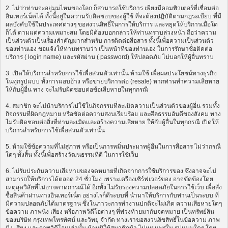
2. ไม่ว่าท่านจะอยู่มุมไหนของโลก ก็สามารถใช้บริการ เพียงมีคอมพิวเตอร์ที่เชื่อมต่อ
อินเทอร์เน็ตได้ ทั้งนี้อยู่ในความรับผิดชอบของผู้ใช้ ที่จะต้องปฏิบัติตามกฎระเบียบ ที่มี
ผลบังคับใช้ในประเทศต่างๆ ขอสงวนสิทธิ์ในการให้บริการ และหยุดให้บริการเมื่อใด
ก็ได้ ตามแต่ความเหมาะสม โดยมิต้องบอกกล่าวให้ท่านทราบล่วงหน้า ถือว่าความ
เป็นส่วนตัวเป็นเรื่องสำคัญมากสำหรับ การติดต่อสื่อสาร ทั้งนี้เพื่อความเป็นส่วนตัว
ของท่านเอง ขอแจ้งให้ท่านทราบว่า เป็นหน้าที่ของท่านเอง ในการรักษาชื่อติดต่อ
บริการ ( login name) และรหัสผ่าน ( password) ให้ปลอดภัย ไม่บอกให้ผู้อื่นทราบ
3. เปิดให้บริการสำหรับการใช้เพื่อส่วนตัวเท่านั้น ห้ามใช้ เพื่อผลประโยชน์ทางธุรกิจ
ในทุกรูปแบบ ทั้งการแอบอ้าง หรือขายบริการต่อ (resale) หากท่านทำความเสียหาย
ให้กับผู้อื่น ทาง จะไม่รับผิดชอบต่อข้อเสียหายในทุกกรณี
4. สมาชิก จะไม่นำบริการไปใช้ในกิจกรรมที่ละเมิดความเป็นส่วนตัวของผู้อื่น รวมทั้ง
กิจกรรมที่ผิดกฎหมาย หรือขัดต่อความสงบเรียบร้อย และศีลธรรมอันดีของสังคม ทาง
ไม่รับผิดชอบต่อสิ่งที่ท่านละเมิดและสร้างความเสียหาย ให้กับผู้อื่นในทุกกรณี เปิดให้
บริการสำหรับการใช้เพื่อส่วนตัวเท่านั้น
5. ห้ามใช้ข้อความที่ไม่สุภาพ หรือเป็นการหมิ่นประมาทผู้อื่นในการสื่อสาร ไม่ว่ากรณี
ใดๆ ทั้งสิ้น ทั้งนี้เพื่อสร้างวัฒนธรรมที่ดี ในการใช้เว็บ
6. ไม่รับประกันความเสียหายของจดหมายที่เกิดจากการใช้บริการของ ซึ่งอาจจะไม่
สามารถให้บริการได้ตลอด 24 ชั่วโมง เพราะเครื่องเซิร์ฟเวอร์ของ อาจขัดข้องโดย
เหตุสุดวิสัยที่ไม่อาจคาดการณ์ได้ อีกทั้ง ไม่รับรองความปลอดภัยในการใช้เว็บ เพื่อสั่ง
ซื้อสินค้าผ่านทางอินเทอร์เน็ต อย่างไรก็ดีระบบที่ นำมาให้บริการกับท่านเป็นระบบ ที่
มีความปลอดภัยได้มาตรฐาน ซึ่งในภาวะการทำงานปกติจะไม่เกิด ความเสียหายใดๆ
ข้อความ ภาพนิ่ง เสียง หรือภาพวิดีโอต่างๆ ที่พ่วงท้ายมากับจดหมาย เป็นทรัพย์สิน
ของบริษัท กรุงเทพโทรทัศน์ และวิทยุ จำกัด ทางเราขอสงวนลิขสิทธิ์ในข้อความ ภาพ