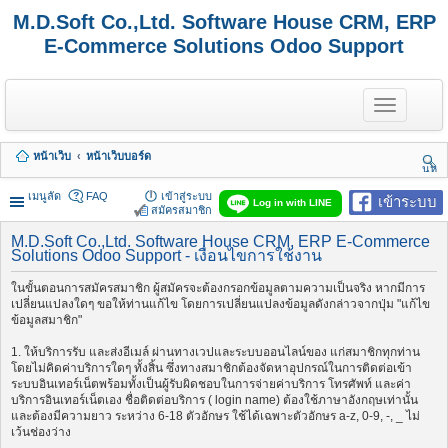
M.D.Soft Co.,Ltd. Software House CRM, ERP
E-Commerce Solutions Odoo Support
T
o
g
g
หน้าเว็บ
หน้าเว็บบอร์ด
l
นห
e
า
n
เมนูลัด
FAQ
เข้าสู่ระบบ
เข้าระบบ
Log in with LINE
a
สมัครสมาชิก
v
i
M.D.Soft Co.,Ltd. Software House CRM, ERP E-Commerce
Solutions Odoo Support - เงื่อนไขการใช้งาน
g
a
t
ในขั้นตอนการสมัครสมาชิก ผู้สมัครจะต้องกรอกข้อมูลตามความเป็นจริง หากมีการ
i
เปลี่ยนแปลงใดๆ ขอให้ท่านแก้ไข โดยการเปลี่ยนแปลงข้อมูลดังกล่าวจากปุ่ม "แก้ไข
o
ข้อมูลสมาชิก"
n
1. ให้บริการรับ และส่งอีเมล์ ผ่านทางเวปและระบบออนไลน์ของ แก่สมาชิกทุกท่าน
โดยไม่คิดค่าบริการใดๆ ทั้งสิ้น ซึ่งทางสมาชิกต้องจัดหาอุปกรณ์ในการติดต่อเข้า
ระบบอินเทอร์เน็ตพร้อมทั้งเป็นผู้รับผิดชอบในการจ่ายค่าบริการ โทรศัพท์ และค่า
บริการอินเทอร์เน็ตเอง ชื่อติดต่อบริการ ( login name) ต้องใช้ภาษาอังกฤษเท่านั้น
และต้องมีความยาว ระหว่าง 6-18 ตัวอักษร ใช้ได้เฉพาะตัวอักษร a-z, 0-9, -, _ ไม่
เว้นช่องว่าง