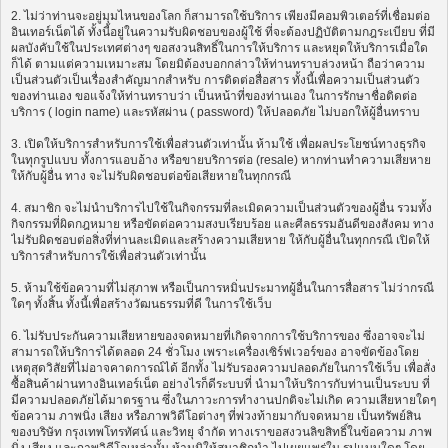
2. ไม่ว่าท่านจะอยู่มุมไหนของโลก ก็สามารถใช้บริการ เพียงมีคอมพิวเตอร์ที่เชื่อมต่อ
อินเทอร์เน็ตได้ ทั้งนี้อยู่ในความรับผิดชอบของผู้ใช้ ที่จะต้องปฏิบัติตามกฎระเบียบ ที่มี
ผลบังคับใช้ในประเทศต่างๆ ขอสงวนสิทธิ์ในการให้บริการ และหยุดให้บริการเมื่อใด
ก็ได้ ตามแต่ความเหมาะสม โดยมิต้องบอกกล่าวให้ท่านทราบล่วงหน้า ถือว่าความ
เป็นส่วนตัวเป็นเรื่องสำคัญมากสำหรับ การติดต่อสื่อสาร ทั้งนี้เพื่อความเป็นส่วนตัว
ของท่านเอง ขอแจ้งให้ท่านทราบว่า เป็นหน้าที่ของท่านเอง ในการรักษาชื่อติดต่อ
บริการ ( login name) และรหัสผ่าน ( password) ให้ปลอดภัย ไม่บอกให้ผู้อื่นทราบ
3. เปิดให้บริการสำหรับการใช้เพื่อส่วนตัวเท่านั้น ห้ามใช้ เพื่อผลประโยชน์ทางธุรกิจ
ในทุกรูปแบบ ทั้งการแอบอ้าง หรือขายบริการต่อ (resale) หากท่านทำความเสียหาย
ให้กับผู้อื่น ทาง จะไม่รับผิดชอบต่อข้อเสียหายในทุกกรณี
4. สมาชิก จะไม่นำบริการไปใช้ในกิจกรรมที่ละเมิดความเป็นส่วนตัวของผู้อื่น รวมทั้ง
กิจกรรมที่ผิดกฎหมาย หรือขัดต่อความสงบเรียบร้อย และศีลธรรมอันดีของสังคม ทาง
ไม่รับผิดชอบต่อสิ่งที่ท่านละเมิดและสร้างความเสียหาย ให้กับผู้อื่นในทุกกรณี เปิดให้
บริการสำหรับการใช้เพื่อส่วนตัวเท่านั้น
5. ห้ามใช้ข้อความที่ไม่สุภาพ หรือเป็นการหมิ่นประมาทผู้อื่นในการสื่อสาร ไม่ว่ากรณี
ใดๆ ทั้งสิ้น ทั้งนี้เพื่อสร้างวัฒนธรรมที่ดี ในการใช้เว็บ
6. ไม่รับประกันความเสียหายของจดหมายที่เกิดจากการใช้บริการของ ซึ่งอาจจะไม่
สามารถให้บริการได้ตลอด 24 ชั่วโมง เพราะเครื่องเซิร์ฟเวอร์ของ อาจขัดข้องโดย
เหตุสุดวิสัยที่ไม่อาจคาดการณ์ได้ อีกทั้ง ไม่รับรองความปลอดภัยในการใช้เว็บ เพื่อสั่ง
ซื้อสินค้าผ่านทางอินเทอร์เน็ต อย่างไรก็ดีระบบที่ นำมาให้บริการกับท่านเป็นระบบ ที่
มีความปลอดภัยได้มาตรฐาน ซึ่งในภาวะการทำงานปกติจะไม่เกิด ความเสียหายใดๆ
ข้อความ ภาพนิ่ง เสียง หรือภาพวิดีโอต่างๆ ที่พ่วงท้ายมากับจดหมาย เป็นทรัพย์สิน
ของบริษัท กรุงเทพโทรทัศน์ และวิทยุ จำกัด ทางเราขอสงวนลิขสิทธิ์ในข้อความ ภาพ