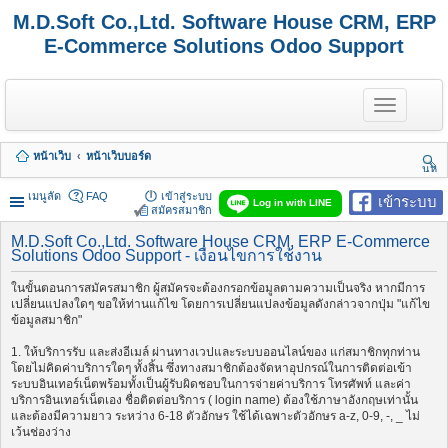
M.D.Soft Co.,Ltd. Software House CRM, ERP
E-Commerce Solutions Odoo Support
T
o
g
g
หน้าเว็บ
หน้าเว็บบอร์ด
l
นห
e
า
n
เมนูลัด
FAQ
เข้าสู่ระบบ
เข้าระบบ
Log in with LINE
a
สมัครสมาชิก
v
i
M.D.Soft Co.,Ltd. Software House CRM, ERP E-Commerce
Solutions Odoo Support - เงื่อนไขการใช้งาน
g
a
t
ในขั้นตอนการสมัครสมาชิก ผู้สมัครจะต้องกรอกข้อมูลตามความเป็นจริง หากมีการ
i
เปลี่ยนแปลงใดๆ ขอให้ท่านแก้ไข โดยการเปลี่ยนแปลงข้อมูลดังกล่าวจากปุ่ม "แก้ไข
o
ข้อมูลสมาชิก"
n
1. ให้บริการรับ และส่งอีเมล์ ผ่านทางเวปและระบบออนไลน์ของ แก่สมาชิกทุกท่าน
โดยไม่คิดค่าบริการใดๆ ทั้งสิ้น ซึ่งทางสมาชิกต้องจัดหาอุปกรณ์ในการติดต่อเข้า
ระบบอินเทอร์เน็ตพร้อมทั้งเป็นผู้รับผิดชอบในการจ่ายค่าบริการ โทรศัพท์ และค่า
บริการอินเทอร์เน็ตเอง ชื่อติดต่อบริการ ( login name) ต้องใช้ภาษาอังกฤษเท่านั้น
และต้องมีความยาว ระหว่าง 6-18 ตัวอักษร ใช้ได้เฉพาะตัวอักษร a-z, 0-9, -, _ ไม่
เว้นช่องว่าง