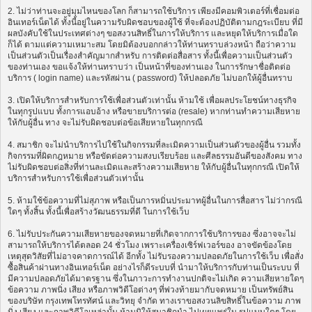
2. ไม่ว่าท่านจะอยู่มุมไหนของโลก ก็สามารถใช้บริการ เพียงมีคอมพิวเตอร์ที่เชื่อมต่อ
อินเทอร์เน็ตได้ ทั้งนี้อยู่ในความรับผิดชอบของผู้ใช้ ที่จะต้องปฏิบัติตามกฎระเบียบ ที่มี
ผลบังคับใช้ในประเทศต่างๆ ขอสงวนสิทธิ์ในการให้บริการ และหยุดให้บริการเมื่อใด
ก็ได้ ตามแต่ความเหมาะสม โดยมิต้องบอกกล่าวให้ท่านทราบล่วงหน้า ถือว่าความ
เป็นส่วนตัวเป็นเรื่องสำคัญมากสำหรับ การติดต่อสื่อสาร ทั้งนี้เพื่อความเป็นส่วนตัว
ของท่านเอง ขอแจ้งให้ท่านทราบว่า เป็นหน้าที่ของท่านเอง ในการรักษาชื่อติดต่อ
บริการ ( login name) และรหัสผ่าน ( password) ให้ปลอดภัย ไม่บอกให้ผู้อื่นทราบ
3. เปิดให้บริการสำหรับการใช้เพื่อส่วนตัวเท่านั้น ห้ามใช้ เพื่อผลประโยชน์ทางธุรกิจ
ในทุกรูปแบบ ทั้งการแอบอ้าง หรือขายบริการต่อ (resale) หากท่านทำความเสียหาย
ให้กับผู้อื่น ทาง จะไม่รับผิดชอบต่อข้อเสียหายในทุกกรณี
4. สมาชิก จะไม่นำบริการไปใช้ในกิจกรรมที่ละเมิดความเป็นส่วนตัวของผู้อื่น รวมทั้ง
กิจกรรมที่ผิดกฎหมาย หรือขัดต่อความสงบเรียบร้อย และศีลธรรมอันดีของสังคม ทาง
ไม่รับผิดชอบต่อสิ่งที่ท่านละเมิดและสร้างความเสียหาย ให้กับผู้อื่นในทุกกรณี เปิดให้
บริการสำหรับการใช้เพื่อส่วนตัวเท่านั้น
5. ห้ามใช้ข้อความที่ไม่สุภาพ หรือเป็นการหมิ่นประมาทผู้อื่นในการสื่อสาร ไม่ว่ากรณี
ใดๆ ทั้งสิ้น ทั้งนี้เพื่อสร้างวัฒนธรรมที่ดี ในการใช้เว็บ
6. ไม่รับประกันความเสียหายของจดหมายที่เกิดจากการใช้บริการของ ซึ่งอาจจะไม่
สามารถให้บริการได้ตลอด 24 ชั่วโมง เพราะเครื่องเซิร์ฟเวอร์ของ อาจขัดข้องโดย
เหตุสุดวิสัยที่ไม่อาจคาดการณ์ได้ อีกทั้ง ไม่รับรองความปลอดภัยในการใช้เว็บ เพื่อสั่ง
ซื้อสินค้าผ่านทางอินเทอร์เน็ต อย่างไรก็ดีระบบที่ นำมาให้บริการกับท่านเป็นระบบ ที่
มีความปลอดภัยได้มาตรฐาน ซึ่งในภาวะการทำงานปกติจะไม่เกิด ความเสียหายใดๆ
ข้อความ ภาพนิ่ง เสียง หรือภาพวิดีโอต่างๆ ที่พ่วงท้ายมากับจดหมาย เป็นทรัพย์สิน
ของบริษัท กรุงเทพโทรทัศน์ และวิทยุ จำกัด ทางเราขอสงวนลิขสิทธิ์ในข้อความ ภาพ