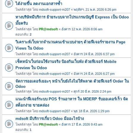
ได้ง่ายขึ้น ลดงานเอกสารซ้ำ
โพสต์ล่าสุด โดย
mdsoft-support-m207
«
พฤหัสฯ. 21 พ.ค. 2026 6:26 pm
ทางบริษัทมีบริการ ย้ายระบบจากโปรแกรมบัญชี Express เป็น Odoo
มั๊ยครับ
โพสต์ล่าสุด โดย
PR@mdsoft
«
อังคาร 12 พ.ค. 2026 8:06 am
ตอบกลับ:
2
วิเคราะห์เว็บจากจำนวนคนเข้าแบบง่ายๆ ด้วยฟีเจอร์รายงาน Page
Views ใน Odoo
โพสต์ล่าสุด โดย
mdsoft-support-m207
«
อังคาร 24 มี.ค. 2026 6:37 pm
เช็คหน้าเว็บก่อนใช้งานจริง ป้องกันเว็บพัง ด้วยฟีเจอร์ Mobile
Preview ใน Odoo
โพสต์ล่าสุด โดย
mdsoft-support-m207
«
อังคาร 24 มี.ค. 2026 6:27 pm
จัดการออเดอร์เยอะๆ หน้าเว็บยังไงไม่ให้พลาด ด้วยฟีเจอร์ Order ใน
Odoo
โพสต์ล่าสุด โดย
mdsoft-support-m207
«
ศุกร์ 20 มี.ค. 2026 2:24 pm
แนะนำฟีเจอร์ระบบ POS ร้านอาหาร ใน MDERP รับออเดอร์เร็ว จัด
สต็อกง่าย ขายคล่อง
โพสต์ล่าสุด โดย
mdsoft-support-m207
«
พุธ 18 มี.ค. 2026 1:29 pm
mdsoft มีบริการเกี่ยว Odoo มีออะไรบ้าง
โพสต์ล่าสุด โดย
PR@mdsoft
«
อังคาร 17 มี.ค. 2026 9:43 am
ตอบกลับ:
1