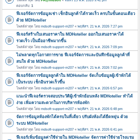
โพสต์ล่าสุด โดย
PR@mdsoft
«
จันทร์ 25 พ.ค. 2026 9:42 pm
ตอบกลับ:
1
ฟีเจอร์จัดการข้อมูลเช่า เช็กอินลูกค้าได้รวดเร็ว ครบในขั้นตอนเดียว
ด้วย MDHoteller
โพสต์ล่าสุด โดย
mdsoft-support-m207
«
พฤหัสฯ. 21 พ.ค. 2026 7:27 pm
ฟีเจอร์สร้างใบเสนอราคาใน MDHoteller ออกใบเสนอราคาได้
รวดเร็ว เป็นมืออาชีพมากขึ้น
โพสต์ล่าสุด โดย
mdsoft-support-m207
«
พฤหัสฯ. 21 พ.ค. 2026 7:09 pm
ไม่พลาดทุกโอกาสการขาย ฟีเจอร์จัดการและบันทึกข้อมูลลูกค้าที่
สนใจ ด้วย MDHoteller
โพสต์ล่าสุด โดย
mdsoft-support-m207
«
พฤหัสฯ. 21 พ.ค. 2026 7:02 pm
ฟีเจอร์จัดการข้อมูลลูกค้าใน MDHoteller จัดเก็บข้อมูลผู้เข้าพักได้
เป็นระบบ เช็กอินรวดเร็วขึ้น
โพสต์ล่าสุด โดย
mdsoft-support-m207
«
พฤหัสฯ. 21 พ.ค. 2026 6:57 pm
แนะนำฟีเจอร์ตรวจสอบประวัติผู้เข้าพักย้อนหลัง MDHoteller ทำได้
ง่าย เพิ่มความสะดวกในการบริหารห้องพัก
โพสต์ล่าสุด โดย
mdsoft-support-m207
«
พฤหัสฯ. 21 พ.ค. 2026 6:48 pm
จัดการข้อมูลห้องพักได้ครบในที่เดียว ปรับผังห้องได้ยืดหยุ่น ด้วย
ระบบ MDHoteller
โพสต์ล่าสุด โดย
mdsoft-support-m207
«
พฤหัสฯ. 21 พ.ค. 2026 6:41 pm
ฟีเจอร์เพิ่มข้อมูลค่าใช้จ่ายใน MDHoteller จัดการค่าใช้จ่ายโรงแรม