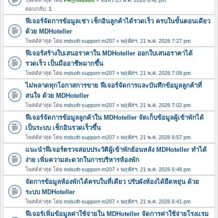
โพสต์ล่าสุด โดย
PR@mdsoft
«
จันทร์ 25 พ.ค. 2026 9:42 pm
ตอบกลับ:
1
ฟีเจอร์จัดการข้อมูลเช่า เช็กอินลูกค้าได้รวดเร็ว ครบในขั้นตอนเดียว
ด้วย MDHoteller
โพสต์ล่าสุด โดย
mdsoft-support-m207
«
พฤหัสฯ. 21 พ.ค. 2026 7:27 pm
ฟีเจอร์สร้างใบเสนอราคาใน MDHoteller ออกใบเสนอราคาได้
รวดเร็ว เป็นมืออาชีพมากขึ้น
โพสต์ล่าสุด โดย
mdsoft-support-m207
«
พฤหัสฯ. 21 พ.ค. 2026 7:09 pm
ไม่พลาดทุกโอกาสการขาย ฟีเจอร์จัดการและบันทึกข้อมูลลูกค้าที่
สนใจ ด้วย MDHoteller
โพสต์ล่าสุด โดย
mdsoft-support-m207
«
พฤหัสฯ. 21 พ.ค. 2026 7:02 pm
ฟีเจอร์จัดการข้อมูลลูกค้าใน MDHoteller จัดเก็บข้อมูลผู้เข้าพักได้
เป็นระบบ เช็กอินรวดเร็วขึ้น
โพสต์ล่าสุด โดย
mdsoft-support-m207
«
พฤหัสฯ. 21 พ.ค. 2026 6:57 pm
แนะนำฟีเจอร์ตรวจสอบประวัติผู้เข้าพักย้อนหลัง MDHoteller ทำได้
ง่าย เพิ่มความสะดวกในการบริหารห้องพัก
โพสต์ล่าสุด โดย
mdsoft-support-m207
«
พฤหัสฯ. 21 พ.ค. 2026 6:48 pm
จัดการข้อมูลห้องพักได้ครบในที่เดียว ปรับผังห้องได้ยืดหยุ่น ด้วย
ระบบ MDHoteller
โพสต์ล่าสุด โดย
mdsoft-support-m207
«
พฤหัสฯ. 21 พ.ค. 2026 6:41 pm
ฟีเจอร์เพิ่มข้อมูลค่าใช้จ่ายใน MDHoteller จัดการค่าใช้จ่ายโรงแรม