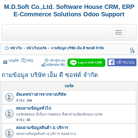
M.D.Soft Co.,Ltd. Software House CRM, ERP
E-Commerce Solutions Odoo Support
T
o
g
g
หน้าเว็บ
หน้าเว็บบอร์ด
ถามข้อมูล บริษัท เอ็ม ดี ซอฟต์ จำกัด
l
นห
e
า
n
เมนูลัด
FAQ
เข้าสู่ระบบ
เข้าระบบ
Log in with LINE
a
สมัครสมาชิก
v
ถามข้อมูล บริษัท เอ็ม ดี ซอฟต์ จำกัด
i
g
a
บอร์ด
t
i
อัพเดทข่าวสารจากทางบริษัท
o
หัวข้อ:
166
n
สอบถามข้อมูลทั่วไป
บอร์ดทดสอบ นี่เป็นการทดสอบ ตั้งค่าส่วนเพิ่มเติมของ บอร์ด
หัวข้อ:
36
สอบถามข้อมูลสินค้า & บริการ
สอบถามข้อมูลสินค้า & บริการ ของทาง บ.