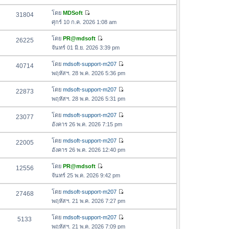
ข้
ว
ล่
อ
โดย
MDSoft
31804
า
า
ดู
ค
ศุกร์ 10 ก.ค. 2026 1:08 am
ม
สุ
ข้
ว
ล่
ด
อ
โดย
PR@mdsoft
26225
า
า
ดู
ค
จันทร์ 01 มิ.ย. 2026 3:39 pm
ม
สุ
ข้
ว
ล่
ด
อ
โดย
mdsoft-support-m207
40714
า
า
ดู
ค
พฤหัสฯ. 28 พ.ค. 2026 5:36 pm
ม
สุ
ข้
ว
ล่
ด
อ
โดย
mdsoft-support-m207
22873
า
า
ดู
ค
พฤหัสฯ. 28 พ.ค. 2026 5:31 pm
ม
สุ
ข้
ว
ล่
ด
อ
โดย
mdsoft-support-m207
23077
า
า
ดู
ค
อังคาร 26 พ.ค. 2026 7:15 pm
ม
สุ
ข้
ว
ล่
ด
อ
โดย
mdsoft-support-m207
22005
า
า
ดู
ค
อังคาร 26 พ.ค. 2026 12:40 pm
ม
สุ
ข้
ว
ล่
ด
อ
โดย
PR@mdsoft
12556
า
า
ดู
ค
จันทร์ 25 พ.ค. 2026 9:42 pm
ม
สุ
ข้
ว
ล่
ด
อ
โดย
mdsoft-support-m207
27468
า
า
ดู
ค
พฤหัสฯ. 21 พ.ค. 2026 7:27 pm
ม
สุ
ข้
ว
ล่
ด
อ
โดย
mdsoft-support-m207
5133
า
า
ดู
ค
พฤหัสฯ. 21 พ.ค. 2026 7:09 pm
ม