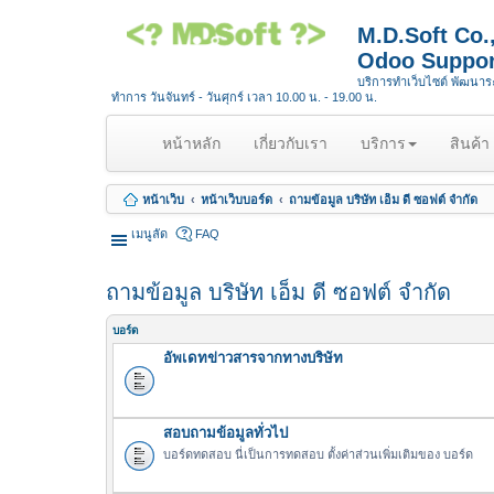
M.D.Soft Co
Odoo Suppor
บริการทำเว็บไซต์ พัฒนา
ทำการ วันจันทร์ - วันศุกร์ เวลา 10.00 น. - 19.00 น.
(
หน้าหลัก
เกี่ยวกับเรา
บริการ
สินค้า
c
u
หน้าเว็บ
หน้าเว็บบอร์ด
ถามข้อมูล บริษัท เอ็ม ดี ซอฟต์ จำกัด
r
r
เมนูลัด
FAQ
e
n
ถามข้อมูล บริษัท เอ็ม ดี ซอฟต์ จำกัด
t
)
บอร์ด
อัพเดทข่าวสารจากทางบริษัท
สอบถามข้อมูลทั่วไป
บอร์ดทดสอบ นี่เป็นการทดสอบ ตั้งค่าส่วนเพิ่มเติมของ บอร์ด