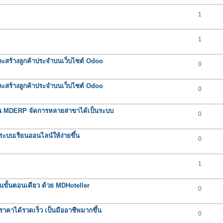
1
1
และสร้างลูกค้าประจำบนเว็บไซต์ Odoo
0
และสร้างลูกค้าประจำบนเว็บไซต์ Odoo
0
ใน MDERP จัดการหลายสาขาได้เป็นระบบ
0
ะบบเรียนออนไลน์ให้ง่ายขึ้น
0
1
บในขั้นตอนเดียว ด้วย MDHoteller
0
คาได้รวดเร็ว เป็นมืออาชีพมากขึ้น
0