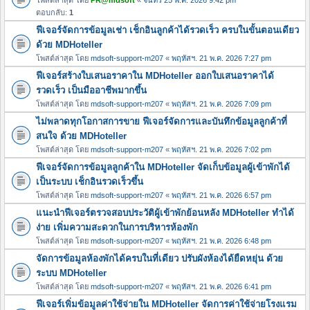
โพสต์ล่าสุด โดย
PR@mdsoft
«
จันทร์ 25 พ.ค. 2026 9:42 pm
ตอบกลับ:
1
ฟีเจอร์จัดการข้อมูลเช่า เช็กอินลูกค้าได้รวดเร็ว ครบในขั้นตอนเดียว
ด้วย MDHoteller
โพสต์ล่าสุด โดย
mdsoft-support-m207
«
พฤหัสฯ. 21 พ.ค. 2026 7:27 pm
ฟีเจอร์สร้างใบเสนอราคาใน MDHoteller ออกใบเสนอราคาได้
รวดเร็ว เป็นมืออาชีพมากขึ้น
โพสต์ล่าสุด โดย
mdsoft-support-m207
«
พฤหัสฯ. 21 พ.ค. 2026 7:09 pm
ไม่พลาดทุกโอกาสการขาย ฟีเจอร์จัดการและบันทึกข้อมูลลูกค้าที่
สนใจ ด้วย MDHoteller
โพสต์ล่าสุด โดย
mdsoft-support-m207
«
พฤหัสฯ. 21 พ.ค. 2026 7:02 pm
ฟีเจอร์จัดการข้อมูลลูกค้าใน MDHoteller จัดเก็บข้อมูลผู้เข้าพักได้
เป็นระบบ เช็กอินรวดเร็วขึ้น
โพสต์ล่าสุด โดย
mdsoft-support-m207
«
พฤหัสฯ. 21 พ.ค. 2026 6:57 pm
แนะนำฟีเจอร์ตรวจสอบประวัติผู้เข้าพักย้อนหลัง MDHoteller ทำได้
ง่าย เพิ่มความสะดวกในการบริหารห้องพัก
โพสต์ล่าสุด โดย
mdsoft-support-m207
«
พฤหัสฯ. 21 พ.ค. 2026 6:48 pm
จัดการข้อมูลห้องพักได้ครบในที่เดียว ปรับผังห้องได้ยืดหยุ่น ด้วย
ระบบ MDHoteller
โพสต์ล่าสุด โดย
mdsoft-support-m207
«
พฤหัสฯ. 21 พ.ค. 2026 6:41 pm
ฟีเจอร์เพิ่มข้อมูลค่าใช้จ่ายใน MDHoteller จัดการค่าใช้จ่ายโรงแรม