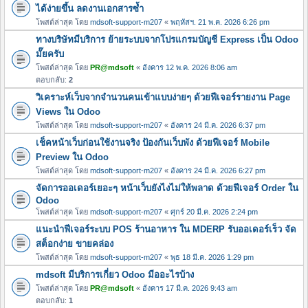
ได้ง่ายขึ้น ลดงานเอกสารซ้ำ
โพสต์ล่าสุด โดย
mdsoft-support-m207
«
พฤหัสฯ. 21 พ.ค. 2026 6:26 pm
ทางบริษัทมีบริการ ย้ายระบบจากโปรแกรมบัญชี Express เป็น Odoo
มั๊ยครับ
โพสต์ล่าสุด โดย
PR@mdsoft
«
อังคาร 12 พ.ค. 2026 8:06 am
ตอบกลับ:
2
วิเคราะห์เว็บจากจำนวนคนเข้าแบบง่ายๆ ด้วยฟีเจอร์รายงาน Page
Views ใน Odoo
โพสต์ล่าสุด โดย
mdsoft-support-m207
«
อังคาร 24 มี.ค. 2026 6:37 pm
เช็คหน้าเว็บก่อนใช้งานจริง ป้องกันเว็บพัง ด้วยฟีเจอร์ Mobile
Preview ใน Odoo
โพสต์ล่าสุด โดย
mdsoft-support-m207
«
อังคาร 24 มี.ค. 2026 6:27 pm
จัดการออเดอร์เยอะๆ หน้าเว็บยังไงไม่ให้พลาด ด้วยฟีเจอร์ Order ใน
Odoo
โพสต์ล่าสุด โดย
mdsoft-support-m207
«
ศุกร์ 20 มี.ค. 2026 2:24 pm
แนะนำฟีเจอร์ระบบ POS ร้านอาหาร ใน MDERP รับออเดอร์เร็ว จัด
สต็อกง่าย ขายคล่อง
โพสต์ล่าสุด โดย
mdsoft-support-m207
«
พุธ 18 มี.ค. 2026 1:29 pm
mdsoft มีบริการเกี่ยว Odoo มีออะไรบ้าง
โพสต์ล่าสุด โดย
PR@mdsoft
«
อังคาร 17 มี.ค. 2026 9:43 am
ตอบกลับ:
1