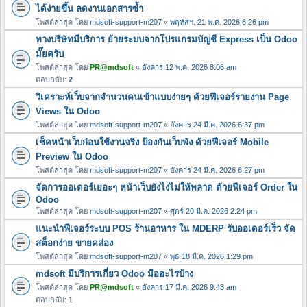
ได้ง่ายขึ้น ลดงานเอกสารซ้ำ
โพสต์ล่าสุด โดย
mdsoft-support-m207
«
พฤหัสฯ. 21 พ.ค. 2026 6:26 pm
ทางบริษัทมีบริการ ย้ายระบบจากโปรแกรมบัญชี Express เป็น Odoo
มั๊ยครับ
โพสต์ล่าสุด โดย
PR@mdsoft
«
อังคาร 12 พ.ค. 2026 8:06 am
ตอบกลับ:
2
วิเคราะห์เว็บจากจำนวนคนเข้าแบบง่ายๆ ด้วยฟีเจอร์รายงาน Page
Views ใน Odoo
โพสต์ล่าสุด โดย
mdsoft-support-m207
«
อังคาร 24 มี.ค. 2026 6:37 pm
เช็คหน้าเว็บก่อนใช้งานจริง ป้องกันเว็บพัง ด้วยฟีเจอร์ Mobile
Preview ใน Odoo
โพสต์ล่าสุด โดย
mdsoft-support-m207
«
อังคาร 24 มี.ค. 2026 6:27 pm
จัดการออเดอร์เยอะๆ หน้าเว็บยังไงไม่ให้พลาด ด้วยฟีเจอร์ Order ใน
Odoo
โพสต์ล่าสุด โดย
mdsoft-support-m207
«
ศุกร์ 20 มี.ค. 2026 2:24 pm
แนะนำฟีเจอร์ระบบ POS ร้านอาหาร ใน MDERP รับออเดอร์เร็ว จัด
สต็อกง่าย ขายคล่อง
โพสต์ล่าสุด โดย
mdsoft-support-m207
«
พุธ 18 มี.ค. 2026 1:29 pm
mdsoft มีบริการเกี่ยว Odoo มีออะไรบ้าง
โพสต์ล่าสุด โดย
PR@mdsoft
«
อังคาร 17 มี.ค. 2026 9:43 am
ตอบกลับ:
1