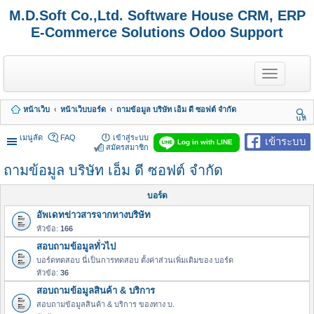
M.D.Soft Co.,Ltd. Software House CRM, ERP
E-Commerce Solutions Odoo Support
T
o
g
g
หน้าเว็บ
หน้าเว็บบอร์ด
ถามข้อมูล บริษัท เอ็ม ดี ซอฟต์ จำกัด
l
นห
e
า
n
เมนูลัด
FAQ
เข้าสู่ระบบ
เข้าระบบ
Log in with LINE
a
สมัครสมาชิก
v
ถามข้อมูล บริษัท เอ็ม ดี ซอฟต์ จำกัด
i
g
a
บอร์ด
t
i
อัพเดทข่าวสารจากทางบริษัท
o
หัวข้อ:
166
n
สอบถามข้อมูลทั่วไป
บอร์ดทดสอบ นี่เป็นการทดสอบ ตั้งค่าส่วนเพิ่มเติมของ บอร์ด
หัวข้อ:
36
สอบถามข้อมูลสินค้า & บริการ
สอบถามข้อมูลสินค้า & บริการ ของทาง บ.