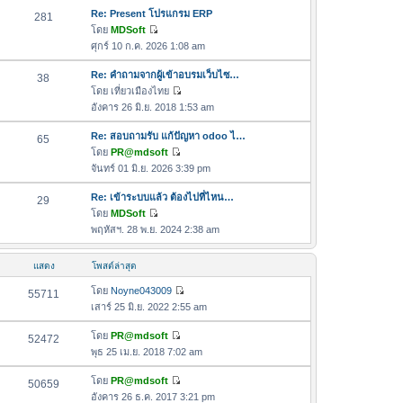
า
อ
Re: Present โปรแกรม ERP
281
ม
ค
โดย
MDSoft
ล่
ดู
ว
ศุกร์ 10 ก.ค. 2026 1:08 am
า
ข้
า
สุ
อ
Re: คำถามจากผู้เข้าอบรมเว็บไซ…
38
ม
ด
ค
โดย
เที่ยวเมืองไทย
ล่
ดู
ว
อังคาร 26 มิ.ย. 2018 1:53 am
า
ข้
า
สุ
อ
Re: สอบถามรับ แก้ปัญหา odoo ไ…
65
ม
ด
ค
โดย
PR@mdsoft
ล่
ดู
ว
จันทร์ 01 มิ.ย. 2026 3:39 pm
า
ข้
า
สุ
อ
Re: เข้าระบบแล้ว ต้องไปที่ไหน…
29
ม
ด
ค
โดย
MDSoft
ล่
ดู
ว
พฤหัสฯ. 28 พ.ย. 2024 2:38 am
า
ข้
า
สุ
อ
ม
ด
แสดง
โพสต์ล่าสุด
ค
ล่
ว
โดย
Noyne043009
55711
า
ดู
า
เสาร์ 25 มิ.ย. 2022 2:55 am
สุ
ข้
ม
ด
อ
โดย
PR@mdsoft
52472
ล่
ดู
ค
พุธ 25 เม.ย. 2018 7:02 am
า
ข้
ว
สุ
อ
โดย
PR@mdsoft
50659
า
ด
ดู
ค
อังคาร 26 ธ.ค. 2017 3:21 pm
ม