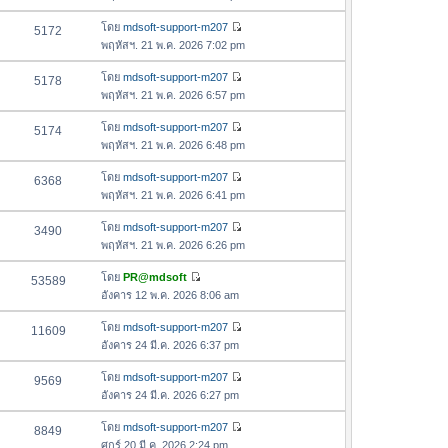
สุ
ข้
ว
ล่
ด
อ
โดย
mdsoft-support-m207
5172
า
า
ดู
ค
พฤหัสฯ. 21 พ.ค. 2026 7:02 pm
ม
สุ
ข้
ว
ล่
ด
อ
โดย
mdsoft-support-m207
5178
า
า
ดู
ค
พฤหัสฯ. 21 พ.ค. 2026 6:57 pm
ม
สุ
ข้
ว
ล่
ด
อ
โดย
mdsoft-support-m207
5174
า
า
ดู
ค
พฤหัสฯ. 21 พ.ค. 2026 6:48 pm
ม
สุ
ข้
ว
ล่
ด
อ
โดย
mdsoft-support-m207
6368
า
า
ดู
ค
พฤหัสฯ. 21 พ.ค. 2026 6:41 pm
ม
สุ
ข้
ว
ล่
ด
อ
โดย
mdsoft-support-m207
3490
า
า
ดู
ค
พฤหัสฯ. 21 พ.ค. 2026 6:26 pm
ม
สุ
ข้
ว
ล่
ด
อ
โดย
PR@mdsoft
53589
า
า
ดู
ค
อังคาร 12 พ.ค. 2026 8:06 am
ม
สุ
ข้
ว
ล่
ด
อ
โดย
mdsoft-support-m207
11609
า
า
ดู
ค
อังคาร 24 มี.ค. 2026 6:37 pm
ม
สุ
ข้
ว
ล่
ด
อ
โดย
mdsoft-support-m207
9569
า
า
ดู
ค
อังคาร 24 มี.ค. 2026 6:27 pm
ม
สุ
ข้
ว
ล่
ด
อ
โดย
mdsoft-support-m207
8849
า
า
ดู
ค
ศุกร์ 20 มี.ค. 2026 2:24 pm