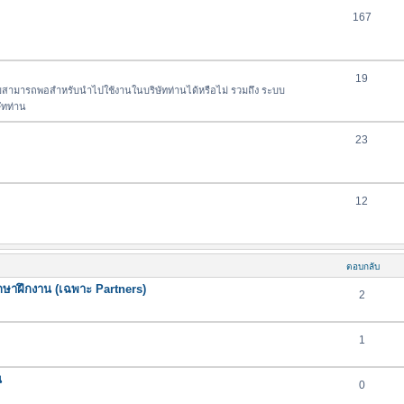
167
19
สามารถพอสำหรับนำไปใช้งานในบริษัทท่านได้หรือไม่ รวมถึง ระบบ
ัทท่าน
23
12
ตอบกลับ
กษาฝึกงาน (เฉพาะ Partners)
2
1
น
0