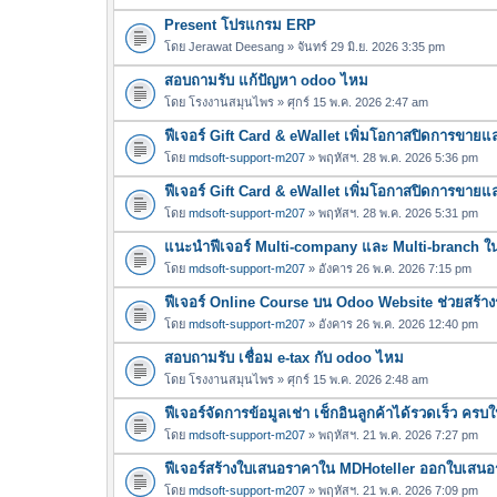
แ
Present โปรแกรม ERP
น
โดย
Jerawat Deesang
» จันทร์ 29 มิ.ย. 2026 3:35 pm
บ
สอบถามรับ แก้ปัญหา odoo ไหม
โดย
โรงงานสมุนไพร
» ศุกร์ 15 พ.ค. 2026 2:47 am
ฟีเจอร์ Gift Card & eWallet เพิ่มโอกาสปิดการขาย
โดย
mdsoft-support-m207
» พฤหัสฯ. 28 พ.ค. 2026 5:36 pm
ฟีเจอร์ Gift Card & eWallet เพิ่มโอกาสปิดการขาย
โดย
mdsoft-support-m207
» พฤหัสฯ. 28 พ.ค. 2026 5:31 pm
แนะนำฟีเจอร์ Multi-company และ Multi-branch 
โดย
mdsoft-support-m207
» อังคาร 26 พ.ค. 2026 7:15 pm
ฟีเจอร์ Online Course บน Odoo Website ช่วยสร้างร
โดย
mdsoft-support-m207
» อังคาร 26 พ.ค. 2026 12:40 pm
สอบถามรับ เชื่อม e-tax กับ odoo ไหม
โดย
โรงงานสมุนไพร
» ศุกร์ 15 พ.ค. 2026 2:48 am
ฟีเจอร์จัดการข้อมูลเช่า เช็กอินลูกค้าได้รวดเร็ว คร
โดย
mdsoft-support-m207
» พฤหัสฯ. 21 พ.ค. 2026 7:27 pm
ฟีเจอร์สร้างใบเสนอราคาใน MDHoteller ออกใบเสนอรา
โดย
mdsoft-support-m207
» พฤหัสฯ. 21 พ.ค. 2026 7:09 pm