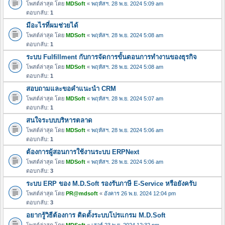
โพสต์ล่าสุด โดย
MDSoft
«
พฤหัสฯ. 28 พ.ย. 2024 5:09 am
ตอบกลับ:
1
มีอะไรที่ผมช่วยได้
โพสต์ล่าสุด โดย
MDSoft
«
พฤหัสฯ. 28 พ.ย. 2024 5:08 am
ตอบกลับ:
1
ระบบ Fulfillment กับการจัดการขั้นตอนการทำงานของธุรกิจ
โพสต์ล่าสุด โดย
MDSoft
«
พฤหัสฯ. 28 พ.ย. 2024 5:08 am
ตอบกลับ:
1
สอบถามและขอคำแนะนำ CRM
โพสต์ล่าสุด โดย
MDSoft
«
พฤหัสฯ. 28 พ.ย. 2024 5:07 am
ตอบกลับ:
1
สนใจระบบบริหารตลาด
โพสต์ล่าสุด โดย
MDSoft
«
พฤหัสฯ. 28 พ.ย. 2024 5:06 am
ตอบกลับ:
1
ต้องการผู้สอนการใช้งานระบบ ERPNext
โพสต์ล่าสุด โดย
MDSoft
«
พฤหัสฯ. 28 พ.ย. 2024 5:06 am
ตอบกลับ:
3
ระบบ ERP ของ M.D.Soft รองรับภาษี E-Service หรือยังครับ
โพสต์ล่าสุด โดย
PR@mdsoft
«
อังคาร 26 พ.ย. 2024 12:04 pm
ตอบกลับ:
3
อยากรู้วิธีต้องการ ติดตั้งระบบโปรแกรม M.D.Soft