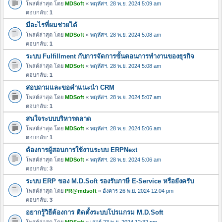
โพสต์ล่าสุด โดย
MDSoft
«
พฤหัสฯ. 28 พ.ย. 2024 5:09 am
ตอบกลับ:
1
มีอะไรที่ผมช่วยได้
โพสต์ล่าสุด โดย
MDSoft
«
พฤหัสฯ. 28 พ.ย. 2024 5:08 am
ตอบกลับ:
1
ระบบ Fulfillment กับการจัดการขั้นตอนการทำงานของธุรกิจ
โพสต์ล่าสุด โดย
MDSoft
«
พฤหัสฯ. 28 พ.ย. 2024 5:08 am
ตอบกลับ:
1
สอบถามและขอคำแนะนำ CRM
โพสต์ล่าสุด โดย
MDSoft
«
พฤหัสฯ. 28 พ.ย. 2024 5:07 am
ตอบกลับ:
1
สนใจระบบบริหารตลาด
โพสต์ล่าสุด โดย
MDSoft
«
พฤหัสฯ. 28 พ.ย. 2024 5:06 am
ตอบกลับ:
1
ต้องการผู้สอนการใช้งานระบบ ERPNext
โพสต์ล่าสุด โดย
MDSoft
«
พฤหัสฯ. 28 พ.ย. 2024 5:06 am
ตอบกลับ:
3
ระบบ ERP ของ M.D.Soft รองรับภาษี E-Service หรือยังครับ
โพสต์ล่าสุด โดย
PR@mdsoft
«
อังคาร 26 พ.ย. 2024 12:04 pm
ตอบกลับ:
3
อยากรู้วิธีต้องการ ติดตั้งระบบโปรแกรม M.D.Soft