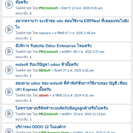
มั๊ยครับ
โพสต์ล่าสุด โดย
PR@mdsoft
«
อังคาร 12 พ.ค. 2026 8:06 am
ตอบกลับ:
2
อยากทราบว่า จะเข้าชม vdo สอนใช้งาน ERPNext ที่เคยอบรมไปยัง
ไง
โพสต์ล่าสุด โดย
narisara
«
อาทิตย์ 07 ก.ย. 2025 1:48 am
ตอบกลับ:
1
มีบริการ รับอบรม Odoo Enterprise ไหมครับ
โพสต์ล่าสุด โดย
PR@mdsoft
«
พฤหัสฯ. 06 ก.พ. 2025 2:07 pm
ตอบกลับ:
1
mdsoft รับแก้ปัญหา odoo ช้ามั๊ยครับ
โพสต์ล่าสุด โดย
MDSoft
«
จันทร์ 27 ม.ค. 2025 6:26 pm
ตอบกลับ:
1
สอบถาม odoo ของ mdsoft ที่ทำฟังก์ชั่นการใช้งานของ บัญชี เทียบ
เท่า Express มั๊ยครับ
โพสต์ล่าสุด โดย
admin
«
อาทิตย์ 15 ธ.ค. 2024 4:01 am
ตอบกลับ:
2
ไม่ทราบทางบริษัททำระบบจัดกับข้อมูลลูกค้าหรือไม่ครับ
โพสต์ล่าสุด โดย
PR@mdsoft
«
พฤหัสฯ. 28 พ.ย. 2024 11:13 pm
ตอบกลับ:
1
บริการลง ODOO 12 ในองค์กร
โพสต์ล่าสุด โดย
CRM Support Team
«
พฤหัสฯ. 28 พ.ย. 2024 5:15 am